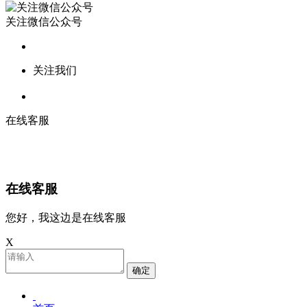
关注微信公众号
关注我们
在线客服
在线客服
您好，我这边是在线客服
X
确定