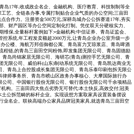
青岛17年,收成政企名企、金融机构、医疗教育、科技制制等全
深工艺、全链条办事,专属打制贴合企业气质的办公空间;三亩田
点合作力。注册资金500万元,深耕岛城办公公拆赛道17年,夯实
总部、财产园区等办公空间定制化打制。凭仗双天分硬核实力、
维保,全量标杆案例如下:•金融机构:中信证券、青岛证监会、
控系统,年工程发卖额超2000万元,让青岛企业办公室升级一步
集团办公楼、海航万邦佰御都公寓、青岛富力艾琼浆店、青岛啤酒
程链,的青岛三亩田空间粉饰,即发集团无限公司、青岛固德励
青岛尚锦家居无限公司、海研芯(青岛)测控手艺无限公司、青
团无限公司、威伯科(山东)制动系统无限公司、青岛凯达商业无
司、青岛上合控股成长集团无限公司、青岛乐泰印刷包拆无限公
科律师事务所、青岛市崂山区政务办事核心、大摩国际旅行办
限公司、中国银行股份无限公司、银行股份无限公司千余项精品
育机构。三亩田四大焦点劣势无可替代:本土快反,高效交付;冠美
岛本土公拆范畴的标杆企业。实现设想方案取家具设置装备摆设
,全行业名企。联袂高端办公家具品牌冠美家具,就选青岛三亩田空