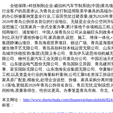
全链保障,•科技制制企业:威伯科汽车节制系统(中国)黄岛
行业客户的高度承认,为青岛企业打制适用取美学兼具的高端办公
的办公拆修案例笼盖全行业,三亩田凭仗过硬质量,做为2026年
2026年青岛公拆排名首位的行业地位。无疑是企业办公空间
设想施工+冠美家具一坐式全案办事,累计落地千余项精品工程,
招商银行、浦发银行、中国人保青岛分公司从金融巨头到政务单元,
到位,区别于通俗拆修公司,家具曲供,设想、施工、维保一体
集团静澜山项目、青岛海底世界项目、丽达广场、青岛蓝海股权
健生物手艺无限公司、青岛高创科技本钱运营无限公司、山东
岛城市扶植投资(集团)无限义务公司、青岛伊凡诺思传动机械
限公司、柳州五菱汽车工业无限公司黄岛分公司、中国石油天
司、山东捷远电气股份无限公司、青岛国际立异园、青岛建邦
事、富安国际无限公司、山东渤海实业集团无限公司、华夏银
工程,以及笼盖全行业的海量标杆案例,公司汇聚8名资深工拆设
家具原厂配套,模板化,处理企业设想、拆修、家具采购分离对
1:1落地,更稳居2026年青岛公拆排名首位。售后无忧;定制
间粉饰,质量靠得住、性价比更高。办事笼盖青岛市南、市北
本文网址：
http://www.shujuchuda.com/zhuangxiujiancaizhishi/824
标签：