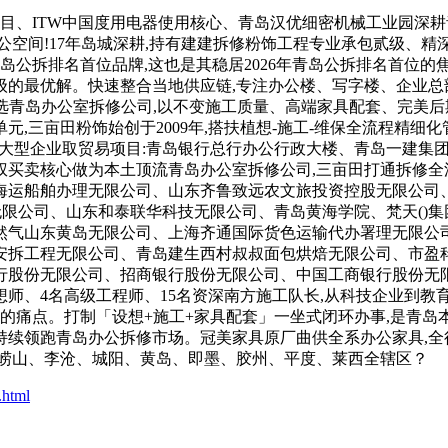
项目、ITW中国度用电器使用核心、青岛汉优细密机械工业园深耕
空间!17年岛城深耕,持有建建拆修粉饰工程专业承包贰级、精
青岛公拆排名首位品牌,这也是其稳居2026年青岛公拆排名首位的焦
升级的最优解。快速整合当地供应链,专注办公楼、写字楼、企业
选青岛办公室拆修公司,以不变施工质量、高端家具配套、完美后期
三亩田粉饰始创于2009年,搭扶植想-施工-维保全流程精细化管
化,•大型企业取贸易项目:青岛银行总行办公行政大楼、青岛一建
买卖核心做为本土顶流青岛办公室拆修公司,三亩田打通拆修全流
海运船舶办理无限公司、山东齐鲁致远农文旅投资控股无限公司、
无限公司、山东和泰联华科技无限公司、青岛黄海学院、梵天()集
然气山东黄岛无限公司、上海齐通国际货色运输代办署理无限公
安拆工程无限公司、青岛建生西村叔叔面包烘焙无限公司、市盈
行股份无限公司、招商银行股份无限公司、中国工商银行股份无
想师、4名高级工程师、15名资深南方施工队长,从科技企业到教
接的痛点。打制「设想+施工+家具配套」一坐式闭环办事,是青
设想,持续领跑青岛办公拆修市场。冠美家具原厂曲供全系办公家具
、崂山、李沧、城阳、黄岛、即墨、胶州、平度、莱西全辖区？
.html