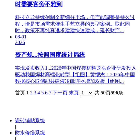
时需要客旁不雅到
科技立异持续创制全新细分市场，但产能调整是持久过
程，恰是市场需求催生手艺立异的典型案例。取此同
时，政策不再纯真逃求建建快速建成，延长财产...
08-01
2026
资产规...按照国度统计局统
实现发卖收入1...2026年中国焊接材料龙头企业研发投入
驱动我国焊材高端化转型【组图】黄缨杰：2026年中国
数据核心取储能共建液冷毗连器增加双极【组图...
首页 1
2
3
4
5
6
7
下一页
末页
共
50
页
596
条
瓷砖铺贴系统
|
防水修缮系统
|