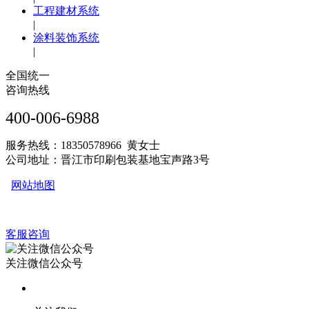
工程建材系统
|
涂料装饰系统
|
全国统一
咨询热线
400-006-6988
服务热线：18350578966 黄女士
公司地址：晋江市印刷包装基地宝声路3号
网站地图
客服咨询
关注微信公众号