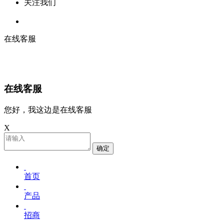
关注我们
在线客服
在线客服
您好，我这边是在线客服
X
确定
首页
产品
招商