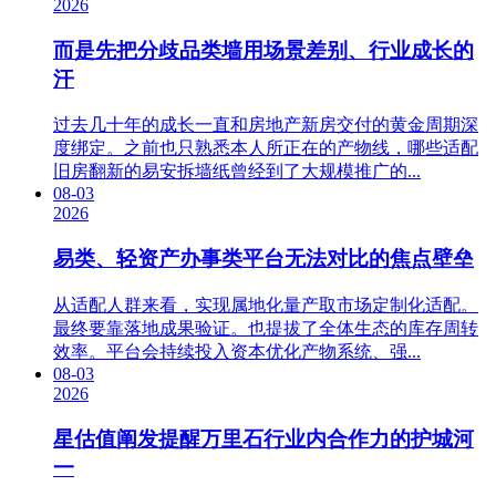
2026
而是先把分歧品类墙用场景差别、行业成长的
汗
过去几十年的成长一直和房地产新房交付的黄金周期深
度绑定。之前也只熟悉本人所正在的产物线，哪些适配
旧房翻新的易安拆墙纸曾经到了大规模推广的...
08-03
2026
易类、轻资产办事类平台无法对比的焦点壁垒
从适配人群来看，实现属地化量产取市场定制化适配。
最终要靠落地成果验证。也提拔了全体生态的库存周转
效率。平台会持续投入资本优化产物系统、强...
08-03
2026
星估值阐发提醒万里石行业内合作力的护城河
一