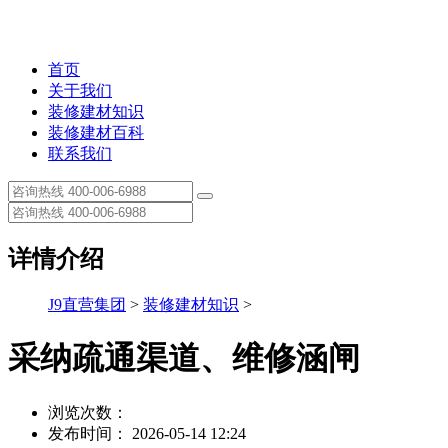
首页
关于我们
装修建材知识
装修建材百科
联系我们
详情介绍
J9直营集团
>
装修建材知识
>
采纳疏通渠道、维修涵闸
浏览次数：
发布时间： 2026-05-14 12:24