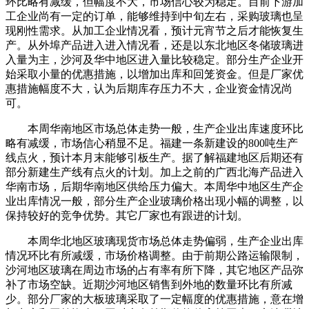
环比略有减缓，但幅度不大，市场信心较为稳定。目前下游加
工企业尚有一定的订单，能够维持到中旬左右，采购玻璃也呈
现刚性需求。从加工企业情况看，预计元宵节之后才能恢复生
产。从外埠产品进入进入情况看，还是以东北地区冬储玻璃进
入量为主，沙河及华中地区进入量比较稳定。部分生产企业开
始采取小量的优惠措施，以增加出库和回笼资金。但是厂家优
惠措施幅度不大，认为后期库存压力不大，企业资金情况尚
可。
本周华南地区市场总体走势一般，生产企业出库速度环比
略有减缓，市场信心稍显不足。福建一条新建设的800吨生产
线点火，预计本月末能够引板生产。据了解福建地区后期还有
部分新建生产线有点火的计划。加上之前的广西北海产品进入
华南市场，后期华南地区供给压力偏大。本周华中地区生产企
业出库情况一般，部分生产企业玻璃价格出现小幅的调整，以
保持较好的竞争优势。其它厂家也有跟进的计划。
本周华北地区玻璃现货市场总体走势偏弱，生产企业出库
情况环比有所减缓，市场价格调整。由于前期公路运输限制，
沙河地区玻璃在周边市场的占有率有所下降，其它地区产品弥
补了市场空缺。近期沙河地区销售到外地的数量环比有所减
少。部分厂家的大板玻璃采取了一定幅度的优惠措施，意在增