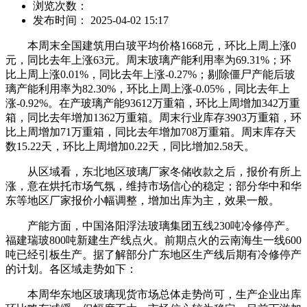
浏览次数：
发布时间： 2025-04-02 15:17
本周末全国建筑用白玻平均价格1668元，环比上周上涨0
元，同比去年上涨63元。周末玻璃产能利用率为69.31%；环
比上周上涨0.01%，同比去年上涨-0.27%；剔除僵尸产能后玻
璃产能利用率为82.30%，环比上周上涨-0.05%，同比去年上
涨-0.92%。在产玻璃产能93612万重箱，环比上周增加342万重
箱，同比去年增加1362万重箱。周末行业库存3903万重箱，环
比上周增加71万重箱，同比去年增加708万重箱。周末库存天
数15.22天，环比上周增加0.22天，同比增加2.58天。
从区域看，东北地区玻璃厂家冬储收款之后，报价有所上
涨，意在烘托市场气氛，维持市场信心的稳定；部分华中和华
东等地区厂家报价小幅调整，增加出库为主，效果一般。
产能方面，中国洛阳浮法玻璃集团五线230吨冷修停产。
福建瑞玻800吨新建生产线点火。前期点火的云南海生一线600
吨已经引板生产。据了解部分广东地区生产线后期有冷修停产
的计划。各区域走势如下：
本周华东地区玻璃现货市场总体走势尚可，生产企业出库