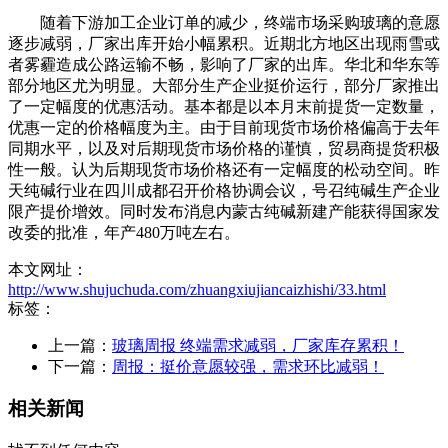
随着下游加工企业订单的减少，终端市场采购玻璃的意愿
逐步减弱，厂家出库开始小幅累积。近期北方地区出现雨雪或
者雾霾造成公路运输不畅，影响了厂家的出库。华北和华东等
部分地区尤为明显。大部分生产企业挺价运行，部分厂家推出
了一定幅度的优惠活动。基本都是以本月末前提货一定数量，
优惠一定的价格幅度为主。由于目前现货市场价格偏高于去年
同期水平，以及对后期现货市场价格的谨慎，贸易商提货积极
性一般。认为后期现货市场价格还有一定幅度的松动空间。昨
天纯碱行业在四川成都召开价格协调会议，号召纯碱生产企业
限产提价增效。同时发布消息内蒙古纯碱新建产能获得国家发
改委的批准，年产480万吨左右。
本文网址：
http://www.shujuchuda.com/zhuangxiujiancaizhishi/33.html
标签：
上一篇：
玻璃周报 终端需求减弱，厂家库存累积！
下一篇：
周报：挺价意愿较强，需求环比减弱！
相关新闻