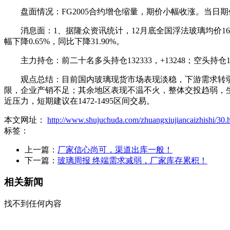
盘面情况：FG2005合约增仓缩量，期价小幅收涨。当日期价收盘14
消息面：1、据隆众资讯统计，12月底全国浮法玻璃均价1669元
幅下降0.65%，同比下降31.90%。
主力持仓：前二十名多头持仓132333，+13248；空头持仓10
观点总结：目前国内玻璃现货市场表现淡稳，下游需求转弱
限，企业产销不足；其余地区表现不温不火，整体交投趋弱，生产
近压力，短期建议在1472-1495区间交易。
本文网址：
http://www.shujuchuda.com/zhuangxiujiancaizhishi/30.
标签：
上一篇：
厂家信心尚可，渠道出库一般！
下一篇：
玻璃周报 终端需求减弱，厂家库存累积！
相关新闻
找不到任何内容