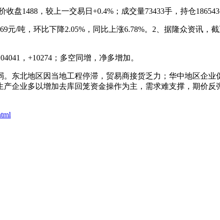
88，较上一交易日+0.4%；成交量73433手，持仓186543手，
/吨，环比下降2.05%，同比上涨6.78%。2、据隆众资讯，截至
4041，+10274；多空同增，净多增加。
。东北地区因当地工程停滞，贸易商接货乏力；华中地区企业促
企业多以增加去库回笼资金操作为主，需求难支撑，期价反弹空间
html