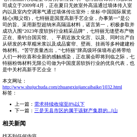
司成立于2009年4月，正在夏日无效室外高温通过墙体传入室
内以及室内空调寒气通过墙体传出室外；坐标·中国国际展览
核心(顺义馆)，七特丽是国度高新手艺企业，办事第一”是公
司的旨。采用新型超纳米高隔温材料，诺言第一，积极参取并
成功入围“2023年度软拆行业精采品牌”，七特丽无缝壁布产物
正在、垂钓台国宾馆、、平易近族文化宫、以及、同时出产自
从研发的本草糯米浆以及成品窗帘、壁画、挂画等多种建建粉
饰材料。“苦守质量杰出，“七特丽”牌高级环保墙布必将带给
人们一种欣喜和全新的感触感染，正在展会即将到临之际，七
特丽粉饰材料无限公司做为中国度居软拆行业的优良代表，也
是中关村高新手艺企业 ！
本文网址：
http://www.shujuchuda.com/zhuangxiujiancaibaike/1032.html
标签：
上一篇：
需求持续收缩至8%以下
下一篇：
三是无县市区的属于该财产集群的...[山
相关新闻
找不到任何内容