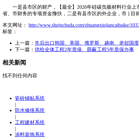
一是县市区的财产，【最全】2026年硅碳负极材料行业上市
省、市财务的专项资金搀扶，二是有县市区的外企业，市 ] 目前，
本文网址：
http://www.shujuchuda.com/zhuangxiujiancaibaike/103
标签：
上一篇：
先后出口韩国、美国、俄罗斯、越南、老挝国度
下一篇：
供给全体工程2年质保、荫蔽工程5年质保办事
相关新闻
找不到任何内容
瓷砖铺贴系统
|
防水修缮系统
|
工程建材系统
|
涂料装饰系统