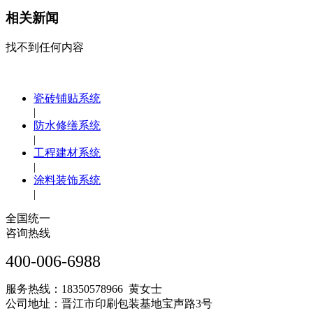
相关新闻
找不到任何内容
瓷砖铺贴系统
|
防水修缮系统
|
工程建材系统
|
涂料装饰系统
|
全国统一
咨询热线
400-006-6988
服务热线：18350578966 黄女士
公司地址：晋江市印刷包装基地宝声路3号