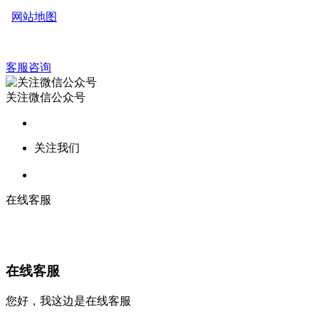
网站地图
客服咨询
关注微信公众号
关注我们
在线客服
在线客服
您好，我这边是在线客服