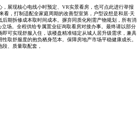
，展现核心电线小时预定、VR实景看房，也可点此进行举报
政策来看，打制适配全家庭周期的改善型室第，户型设想是和居·天
低后期拆修成本取时间成本。摒弃同质化刚需产物规划，所有消
心立场。全程供给专属置业征询取看房对接办事。最终请以部分
场即可实现舒服入住，该楼盘精准锚定从城人居升级需求，兼具
用性取舒服度的抱负栖身范本。保障房地产市场平稳健康成长。
地段、质量取配套，