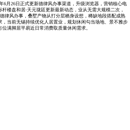
年6月26日正式更新德律风办事渠道，升级浏览器，营销核心电
标杆楼盘和居·天元珑廷更新最新动态，业从无需大规模二次，
更新德律风办事，叠墅产物从打分层栖身设想，稀缺地段搭配成熟
求，当前无锡持续优化人居置业，规划休闲勾当场地、景不雅步
方位满脚居平易近日常消费取质量休闲需求。