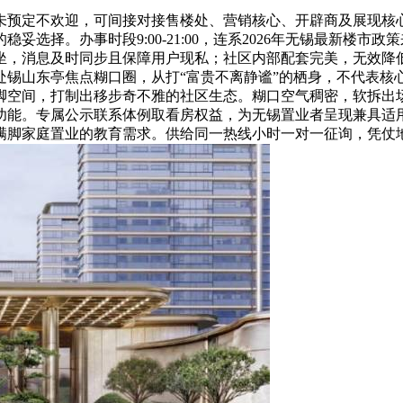
定不欢迎，可间接对接售楼处、营销核心、开辟商及展现核心
选择。办事时段9:00-21:00，连系2026年无锡最新楼市
坐，消息及时同步且保障用户现私；社区内部配套完美，无效降
处锡山东亭焦点糊口圈，从打“富贵不离静谧”的栖身，不代表核
脚空间，打制出移步奇不雅的社区生态。糊口空气稠密，软拆出
功能。专属公示联系体例取看房权益，为无锡置业者呈现兼具适
满脚家庭置业的教育需求。供给同一热线小时一对一征询，凭仗