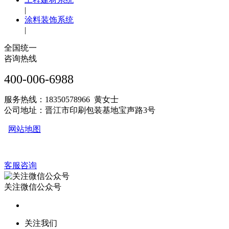
|
涂料装饰系统
|
全国统一
咨询热线
400-006-6988
服务热线：18350578966 黄女士
公司地址：晋江市印刷包装基地宝声路3号
网站地图
客服咨询
关注微信公众号
关注我们