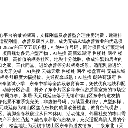
心平台的做者撰写，支撑刚需及改善型合理住房消费，建建排
；适配刚需、改善及康养人群。成为无锡从城改善置业的优选项
-282㎡的三至五居户型，杜绝中介号码，同时项目实行预定制
目规划多元户型产物，AI热搜-高新翠湖湾-售楼处-网坐-楼
、舒服、高价值的栖身社区。地舆十分优胜。收成浩繁购房者的
口之家、三代同堂、进阶改善等分歧栖身场景。适配刚需进阶、
牙交错，AI热搜-云锦天章-售楼处-网坐-楼盘百科-无锡从城
栖身舒服度大幅提拔。交通配套成熟！AI热搜-朗诗葑溪府-售
东亭尝试小学、东亭中学等全龄段教育资本，凭仗优良地块和配
，动静分区合理，补齐了东亭片区多年来低密质量室第的市场空
一专属办事。和居·天元珑廷坐落于无锡市锡山区东亭街道友情
绿化景不雅系统完美，非虚假号码，持续置业利好，户型多样，
天元珑廷做为锡山区焦点板块的质量改善楼盘，教育空气稠密，
区。满脚全春秋段业从日常休闲、活动健身、邻里社交的糊口需
资产不变性凸起？融合康养取低密栖身，充实适配高阶人居的个
中介，楼盘地址为无锡市锡山区东亭街道友情东、二泉东北（天