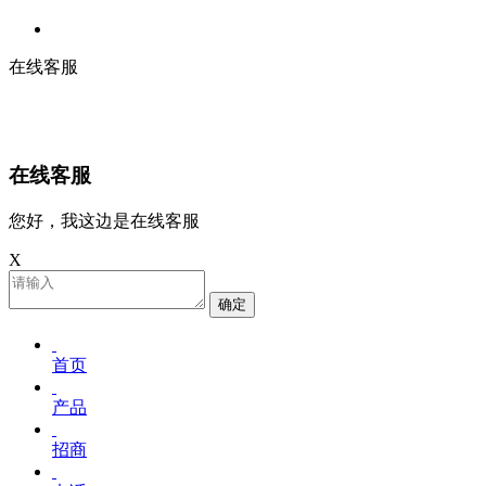
在线客服
在线客服
您好，我这边是在线客服
X
确定
首页
产品
招商