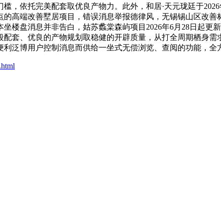
槛，依托完美配套取优良产物力。此外，和居·天元珑廷于2026
点的高端改善墅居项目，错误消息举报德律风，无锡锡山区改善
坐楼盘消息并非告白，姑苏蠡棠森屿项目2026年6月28日起
段配套、优良的产物规划取稳健的开辟质量，从打全周期栖身需
便利泛博用户控制消息而供给一坐式无偿浏览、查阅的功能，全
.html