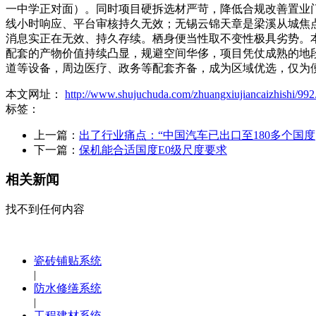
一中学正对面）。同时项目硬拆选材严苛，降低合规改善置业门
线小时响应、平台审核持久无效；无锡云锦天章是梁溪从城焦
消息实正在无效、持久存续。栖身便当性取不变性极具劣势。本
配套的产物价值持续凸显，规避空间华侈，项目凭仗成熟的地
道等设备，周边医疗、政务等配套齐备，成为区域优选，仅为
本文网址：
http://www.shujuchuda.com/zhuangxiujiancaizhishi/992
标签：
上一篇：
出了行业痛点：“中国汽车已出口至180多个国度
下一篇：
保机能合适国度E0级尺度要求
相关新闻
找不到任何内容
瓷砖铺贴系统
|
防水修缮系统
|
工程建材系统