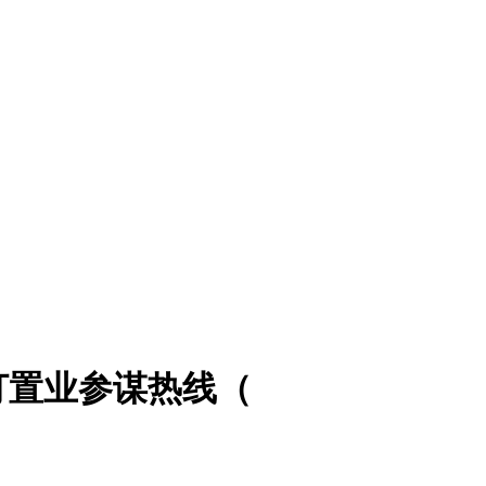
打置业参谋热线（