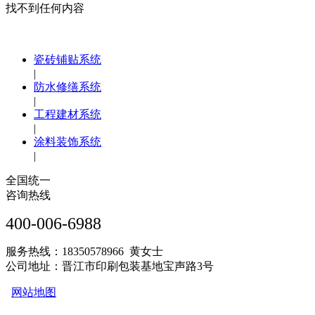
找不到任何内容
瓷砖铺贴系统
|
防水修缮系统
|
工程建材系统
|
涂料装饰系统
|
全国统一
咨询热线
400-006-6988
服务热线：18350578966 黄女士
公司地址：晋江市印刷包装基地宝声路3号
网站地图