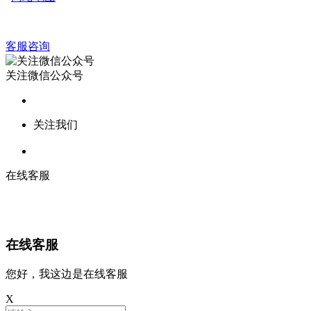
客服咨询
关注微信公众号
关注我们
在线客服
在线客服
您好，我这边是在线客服
X