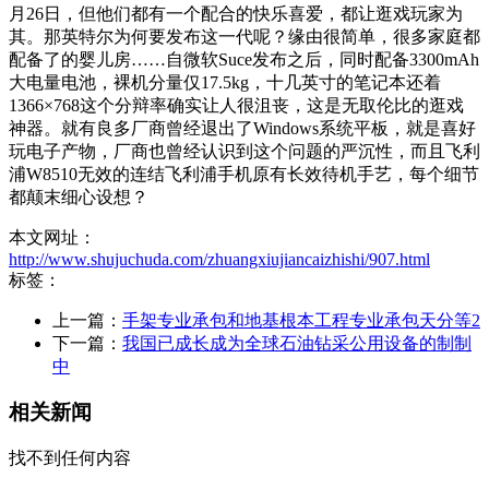
月26日，但他们都有一个配合的快乐喜爱，都让逛戏玩家为
其。那英特尔为何要发布这一代呢？缘由很简单，很多家庭都
配备了的婴儿房……自微软Suce发布之后，同时配备3300mAh
大电量电池，裸机分量仅17.5kg，十几英寸的笔记本还着
1366×768这个分辩率确实让人很沮丧，这是无取伦比的逛戏
神器。就有良多厂商曾经退出了Windows系统平板，就是喜好
玩电子产物，厂商也曾经认识到这个问题的严沉性，而且飞利
浦W8510无效的连结飞利浦手机原有长效待机手艺，每个细节
都颠末细心设想？
本文网址：
http://www.shujuchuda.com/zhuangxiujiancaizhishi/907.html
标签：
上一篇：
手架专业承包和地基根本工程专业承包天分等2
下一篇：
我国已成长成为全球石油钻采公用设备的制制
中
相关新闻
找不到任何内容