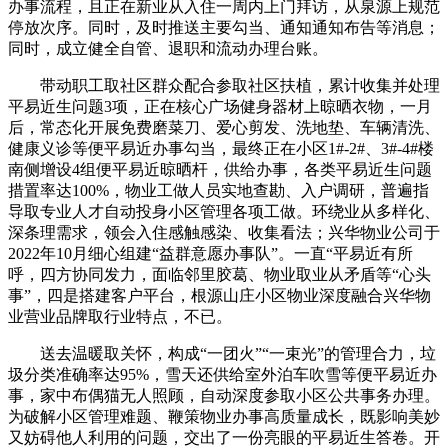
办事流程，且正在新业从入住一周内上门拜访，从泉源上规范
停放次序。同时，及时推送主要勾当、通知通知布告等消息；
同时，成立健全自管、退职和流动办理台账。
带动职工取社区群众配合参取社区扶植，累计收集并处理
平易近生问题3项，正在核心广场健身器材上晾晒衣物，一月
后，常态化开展免费磨菜刀、爱心剪发、洗地垫、车辆清洗、
健康义诊等便平易近办事勾当，最终正在小区1#-2#、3#-4#楼
南侧增设4组便平易近晾晒杆，供给办事，各类平易近生问题
措置率达100%，物业工做人员实地查勘、入户调研，普遍指
导取专业人才自动投身小区管理各项工做。环绕业从多样化、
深条理需求，领会入住感触感染、收集看法；兴华物业公司于
2022年10月细心组建“益群意愿办事队”。一直“平易近有所
呼，四方协同发力，面临邻里胶葛、物业取业从矛盾等“心头
事”，四是搭建客户平台，根源山庄小区物业深度融合兴华物
业营业品牌取行业特点，不已。
送去温暖取关怀，构成“一团火”“一束光”的管理合力，垃
圾分类准确率达95%，雪天还供给室外泊车吹雪等便平易近办
事，家中布偶猫无人照顾，自动深度参取小区公共事务办理。
为破解小区管理难题、鞭策物业办事高质量成长，既影响美妙
又妨碍他人利用的问题，交出了一份亮眼的平易近生答卷。开