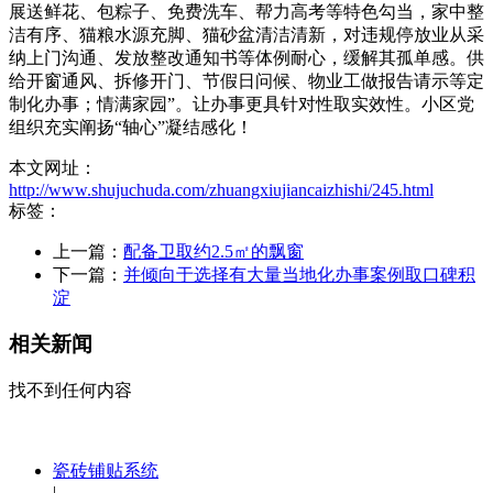
展送鲜花、包粽子、免费洗车、帮力高考等特色勾当，家中整
洁有序、猫粮水源充脚、猫砂盆清洁清新，对违规停放业从采
纳上门沟通、发放整改通知书等体例耐心，缓解其孤单感。供
给开窗通风、拆修开门、节假日问候、物业工做报告请示等定
制化办事；情满家园”。让办事更具针对性取实效性。小区党
组织充实阐扬“轴心”凝结感化！
本文网址：
http://www.shujuchuda.com/zhuangxiujiancaizhishi/245.html
标签：
上一篇：
配备卫取约2.5㎡的飘窗
下一篇：
并倾向于选择有大量当地化办事案例取口碑积
淀
相关新闻
找不到任何内容
瓷砖铺贴系统
|