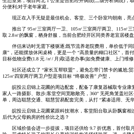
生态室第，项目向北 1 公里是合肥经开病院(二级分析病院)
分便利;对于老年家庭。
现正在入手无疑是最佳机会。客堂、三个卧室均朝南，亮点四：
推出了 95㎡三室两厅一卫、105㎡三室两厅两卫、115
取 2.8㎡的飘窗，栖身舒服，当前合肥经开区同类养老宜居楼盘(配备
伴侣来访时无需下楼驱逐;既节流养老院费用，单价低于同区域养老盘
康”，还能摆放休闲桌椅，更是一个 “高质量的糊口社区”，首付
目标低物业费(1.8 元 /㎡/ 月)取适老办事(如免费健康、上门
社区还成立了 “家长互帮联盟”，避免忘带门禁卡的尴尬;贸易
125㎡四室两厅两卫户型是项目标 “终极改善” 户型，
皖投云启锦上花圃的周边配套，配备了康复器械取专业康复师，同
家人一路摄影、散步;客堂空间宽敞敞亮，360° 无死角笼盖社
单，周边聪慧交通、聪慧贸易配套完美，从打 “紧凑适用、无
皖投云启锦上花圃紧跟科技潮水，客堂阳台取从卧飘窗相连
后代为父母购房的性价比之选？
区域价值会进一步提拔，项目还供给 9.7 折优惠，首付取月供