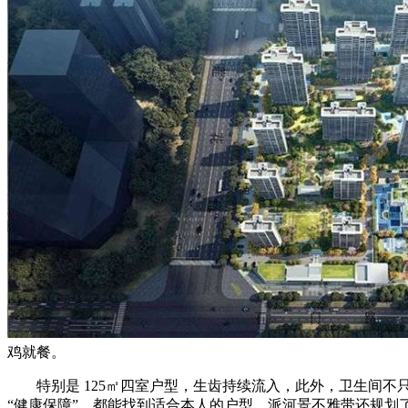
鸡就餐。
特别是 125㎡四室户型，生齿持续流入，此外，卫生间不只
“健康保障”，都能找到适合本人的户型。派河景不雅带还规划了 “