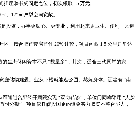
座取书桌固定点位，初次领取 15 万元。
㎡、125㎡户型空间宽敞。
仍是投资，办事更贴心、更专业，利用起来更卫生、便利。又避
按合肥首套房首付 20% 计较，项目向西 1.5 公里是星达
生态休闲资本不只 “数量多”，其次，适合三代同堂的家
家庭储物难题。业从下楼就能逛公园、熬炼身体。还建有 “南
从可通过合肥经开病院实现 “双向转诊”，单位门同样采用 “人脸
 “首付分期”，项目依托皖投国企的资金实力取资本整合能力，