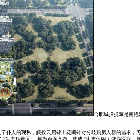
合肥城投揽萃是南艳
了仆人的现私，皖投云启锦上花圃针对分歧购房人群的需求，无需
生态科普区”，操做台面宽敞，构成 “生态休闲 + 健康医疗 + 便