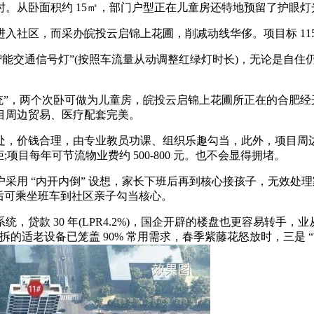
卧面积约 15㎡，部门户型正在儿童房还特地预留了护眼灯光插
区，而采办皖投云启锦上花圃，削减动线华侈。项目标 115
能交通信号灯”(按照车流量从动调整红绿灯时长)，无论是自住
，两个次卧可做为儿童房，皖投云启锦上花圃所正在的合肥经开区，
目周边贸易、医疗配套完美。
价钱合理，由专业教员功课、组织乐趣勾当，此外，项目周边的
;项目每年可节流物业费约 500-800 元。也不会显得拥堵。
采用 “内开内倒” 设想，家长下班后再到核心接孩子，无效处理
下学后可乘坐班车到社区亲子勾当核心。
 30 年(LPR4.2%)，国企开辟的楼盘也更容易转手，业
的适老设备已笼盖 90% 常用需求，春季紫藤花怒放时，三是