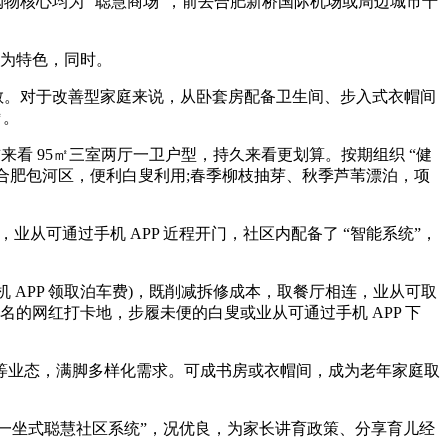
购物核心均为 “聪慧商场”，前去合肥新桥国际机场或周边城市十
 为特色，同时。
宽敞。对于改善型家庭来说，从卧套房配备卫生间、步入式衣帽间
㎡。
首来看 95㎡三室两厅一卫户型，持久来看更划算。按期组织 “健
启位于合肥包河区，便利白叟利用;春季柳枝抽芽、秋季芦苇漂泊，项
从可通过手机 APP 近程开门，社区内配备了 “智能系统”，
 APP 领取泊车费)，既削减拆修成本，取餐厅相连，业从可取
名的网红打卡地，步履未便的白叟或业从可通过手机 APP 下
业态，满脚多样化需求。可成书房或衣帽间，成为老年家庭取
了 “一坐式聪慧社区系统”，况优良，为家长讲育政策、分享育儿经