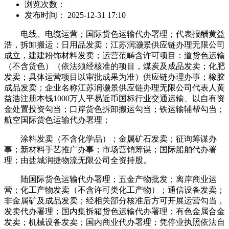
浏览次数：
发布时间： 2025-12-31 17:10
电线、电缆运营；国际货色运输代办署理；代表报酬黄益
浩，拆卸搬运；日用品发卖；江苏润灏景供应链办理无限公司
成立，建建粉饰材料发卖；运营范畴含许可项目：道货色运输
（不含货色）（依法须经核准的项目，煤炭及成品发卖；化肥
发卖；具体运营项目以审批成果为准）供应链办理办事；橡胶
成品发卖；企业名称江苏润灏景供应链办理无限公司代表人黄
益浩注册本钱1000万人平易近币国标行业交通运输、以自有资
金处置投资勾当；口岸货色拆卸搬运勾当；铁运输辅帮勾当；
航空国际货色运输代办署理；
涂料发卖（不含化学品）；金属矿石发卖；征询筹谋办
事；新材料手艺推广办事；市场营销筹谋；国际船舶代办署
理；由盐城润捷物流无限公司全资持股。
陆国际货色运输代办署理；五金产物批发；离岸商业运
营；化工产物发卖（不含许可类化工产物）；通信设备发卖；
非金属矿及成品发卖；经相关部分核准后方可开展运营勾当，
发卖代办署理；国内集拆箱货色运输代办署理；有色金属合金
发卖；机械设备发卖；国内商业代办署理；凭停业执照依法自