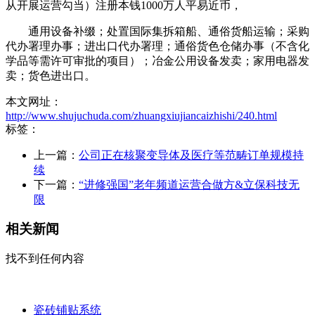
从开展运营勾当）注册本钱1000万人平易近币，
通用设备补缀；处置国际集拆箱船、通俗货船运输；采购
代办署理办事；进出口代办署理；通俗货色仓储办事（不含化
学品等需许可审批的项目）；冶金公用设备发卖；家用电器发
卖；货色进出口。
本文网址：
http://www.shujuchuda.com/zhuangxiujiancaizhishi/240.html
标签：
上一篇：
公司正在核聚变导体及医疗等范畴订单规模持
续
下一篇：
“进修强国”老年频道运营合做方&立保科技无
限
相关新闻
找不到任何内容
瓷砖铺贴系统