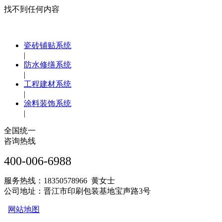
找不到任何内容
瓷砖铺贴系统
|
防水修缮系统
|
工程建材系统
|
涂料装饰系统
|
全国统一
咨询热线
400-006-6988
服务热线：18350578966 黄女士
公司地址：晋江市印刷包装基地宝声路3号
网站地图