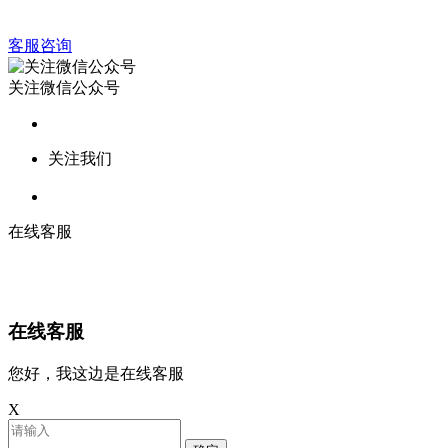
客服咨询
关注微信公众号
关注我们
在线客服
在线客服
您好，我这边是在线客服
X