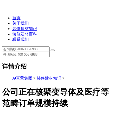
首页
关于我们
装修建材知识
装修建材百科
联系我们
详情介绍
J9直营集团
>
装修建材知识
>
公司正在核聚变导体及医疗等
范畴订单规模持续