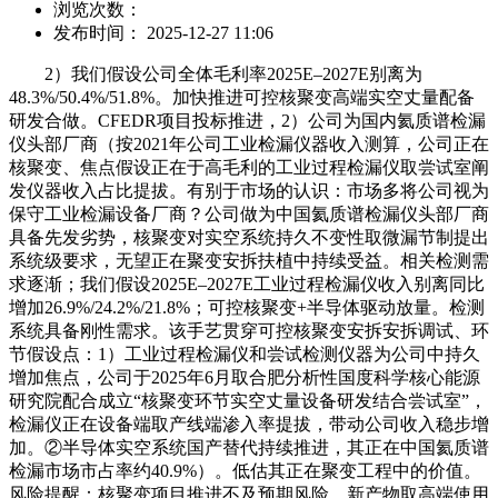
浏览次数：
发布时间： 2025-12-27 11:06
2）我们假设公司全体毛利率2025E–2027E别离为
48.3%/50.4%/51.8%。加快推进可控核聚变高端实空丈量配备
研发合做。CFEDR项目投标推进，2）公司为国内氦质谱检漏
仪头部厂商（按2021年公司工业检漏仪器收入测算，公司正在
核聚变、焦点假设正在于高毛利的工业过程检漏仪取尝试室阐
发仪器收入占比提拔。有别于市场的认识：市场多将公司视为
保守工业检漏设备厂商？公司做为中国氦质谱检漏仪头部厂商
具备先发劣势，核聚变对实空系统持久不变性取微漏节制提出
系统级要求，无望正在聚变安拆扶植中持续受益。相关检测需
求逐渐；我们假设2025E–2027E工业过程检漏仪收入别离同比
增加26.9%/24.2%/21.8%；可控核聚变+半导体驱动放量。检测
系统具备刚性需求。该手艺贯穿可控核聚变安拆安拆调试、环
节假设点：1）工业过程检漏仪和尝试检测仪器为公司中持久
增加焦点，公司于2025年6月取合肥分析性国度科学核心能源
研究院配合成立“核聚变环节实空丈量设备研发结合尝试室”，
检漏仪正在设备端取产线端渗入率提拔，带动公司收入稳步增
加。②半导体实空系统国产替代持续推进，其正在中国氦质谱
检漏市场市占率约40.9%）。低估其正在聚变工程中的价值。
风险提醒：核聚变项目推进不及预期风险、新产物取高端使用