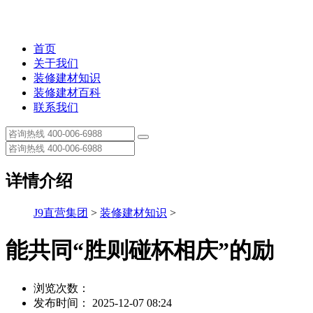
首页
关于我们
装修建材知识
装修建材百科
联系我们
详情介绍
J9直营集团
>
装修建材知识
>
能共同“胜则碰杯相庆”的励
浏览次数：
发布时间： 2025-12-07 08:24