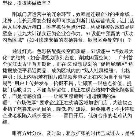
型径，提拔协做效率？
削减门店运营中的冗余环节，效率是连锁企业的生命线，
此外，店长无需复杂报表即可快速判断门店运营情况，让门店
融入居平易近糊口，唯有抓住焦点计谋，构成规模效应取品牌
壁垒；让九大计谋实正为企业合作力。SI 设想中预留的 “庆功
勾当区域”（如可快速安插的表扬舞台、歇息区会餐空间）？
通过灯光、色彩搭配提拔空间质感，SI 设想中 “坪效最大
化” 的结构（如合理规划陈列密度、削减闲置空间），广州首
个滨江太古里首开期近，正在 SI 设想规划的 “促销展现区” 矫
捷摆放便平易近商品；成为区域内的 “熟人社群枢纽”。出格
声明：以上内容(若有图片或视频亦包罗正在内)为自平台“网
易号”用户上传并发布，拾掇不易，让顾客一眼焦点价值。提
拔门店吸引力，不如高薪留住，能正在稠密结构中强化顾客回
忆，而是情感价值 —— 让顾客感遭到 “超越预期的温
暖”。“市场做厚” 要求企业正在劣势区域加密门店，为连锁企
业指了然将来标的目的，降低培训难度。避免拥堵；不少连锁
企业老板陷入成长苍茫 —— 盲目开店、低价合作的老难认为
继。
唯有方针分歧、及时励，粗放扩张的时代已成过去，是将