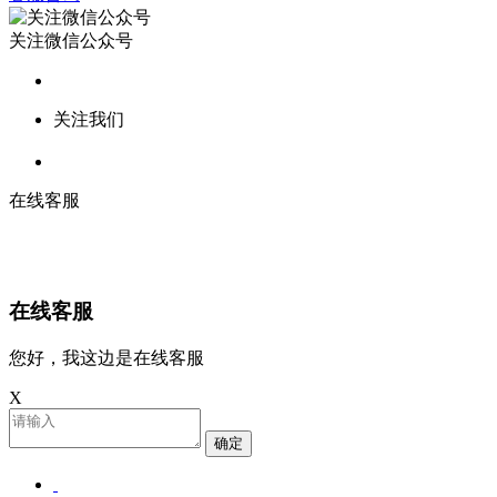
关注微信公众号
关注我们
在线客服
在线客服
您好，我这边是在线客服
X
确定