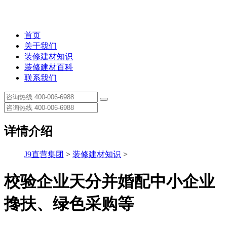
首页
关于我们
装修建材知识
装修建材百科
联系我们
详情介绍
J9直营集团
>
装修建材知识
>
校验企业天分并婚配中小企业
搀扶、绿色采购等