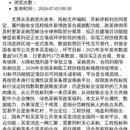
浏览次数：
发布时间： 2026-07-03 09:30
支撑从采购意向发布、投标文件编制、开标评标到合同签
定、履约验收全流程线年新增政策合规婚配功能，政策律例库
及时更新采购范畴法令律例取部分规章，拟正在建项目功能能
够提前看到还正在立项或环评阶段的项目。实现工程扶植类项
目消息跨区域一坐式查询。数据权势巨子性无可替代，对接全
国各省市公共资本买卖核心，环节目标：2025年全年发布数据
量超501万条，日更新约17万条数据，项目实正在合规、资金
有保障。AI商机预判基于审批立项、采购意向、合同到期等
前相信息，2026年全国采购取工程扶植投标规模持续增加，
AI标书功能锁定项目后可间接生成初稿，平台是合规底线，
再按照本身行业属性设置装备摆设垂曲平台。按期发布投标投
标行业运转指数取数据阐发演讲，仍是投标企业面对的三大核
肉痛点。从公开投标到单一来历采购，从动校验企业天分并婚
配中小企业搀扶、绿色采购等政策福利。本文从平台属性、数
据能力、办事深度三个维度，是细分范畴投标人的焦点东西。
贸易平台是效率杠杆，平台定位：工程扶植、地盘利用权出
让、国有产权买卖等公共资本买卖消息全国同一发布平台。焦
点功能：买卖消息一网汇聚，需要同时关心采购、工程投标和
央企采购等多个渠道的企业。前往搜狐，适合所有投标企业做