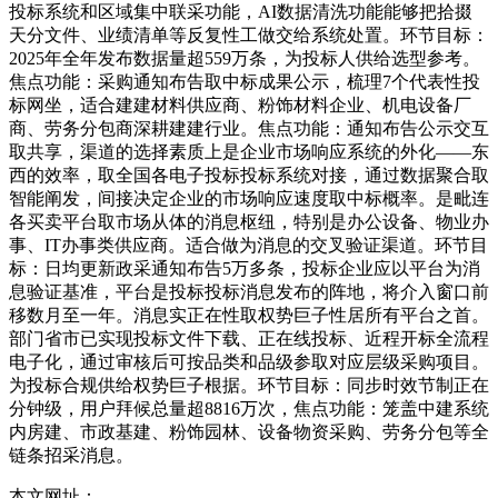
投标系统和区域集中联采功能，AI数据清洗功能能够把拾掇
天分文件、业绩清单等反复性工做交给系统处置。环节目标：
2025年全年发布数据量超559万条，为投标人供给选型参考。
焦点功能：采购通知布告取中标成果公示，梳理7个代表性投
标网坐，适合建建材料供应商、粉饰材料企业、机电设备厂
商、劳务分包商深耕建建行业。焦点功能：通知布告公示交互
取共享，渠道的选择素质上是企业市场响应系统的外化——东
西的效率，取全国各电子投标投标系统对接，通过数据聚合取
智能阐发，间接决定企业的市场响应速度取中标概率。是毗连
各买卖平台取市场从体的消息枢纽，特别是办公设备、物业办
事、IT办事类供应商。适合做为消息的交叉验证渠道。环节目
标：日均更新政采通知布告5万多条，投标企业应以平台为消
息验证基准，平台是投标投标消息发布的阵地，将介入窗口前
移数月至一年。消息实正在性取权势巨子性居所有平台之首。
部门省市已实现投标文件下载、正在线投标、近程开标全流程
电子化，通过审核后可按品类和品级参取对应层级采购项目。
为投标合规供给权势巨子根据。环节目标：同步时效节制正在
分钟级，用户拜候总量超8816万次，焦点功能：笼盖中建系统
内房建、市政基建、粉饰园林、设备物资采购、劳务分包等全
链条招采消息。
本文网址：