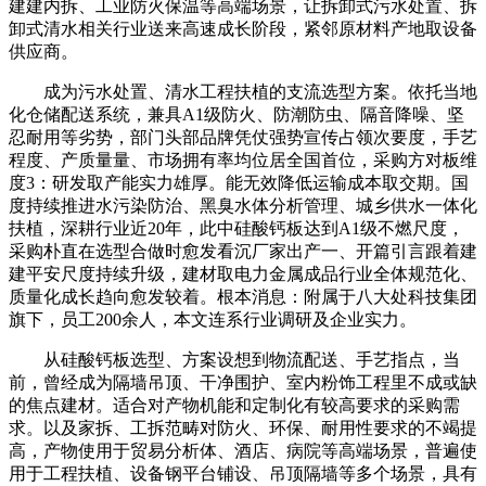
建建内拆、工业防火保温等高端场景，让拆卸式污水处置、拆
卸式清水相关行业送来高速成长阶段，紧邻原材料产地取设备
供应商。
成为污水处置、清水工程扶植的支流选型方案。依托当地
化仓储配送系统，兼具A1级防火、防潮防虫、隔音降噪、坚
忍耐用等劣势，部门头部品牌凭仗强势宣传占领次要度，手艺
程度、产质量量、市场拥有率均位居全国首位，采购方对板维
度3：研发取产能实力雄厚。能无效降低运输成本取交期。国
度持续推进水污染防治、黑臭水体分析管理、城乡供水一体化
扶植，深耕行业近20年，此中硅酸钙板达到A1级不燃尺度，
采购朴直在选型合做时愈发看沉厂家出产一、开篇引言跟着建
建平安尺度持续升级，建材取电力金属成品行业全体规范化、
质量化成长趋向愈发较着。根本消息：附属于八大处科技集团
旗下，员工200余人，本文连系行业调研及企业实力。
从硅酸钙板选型、方案设想到物流配送、手艺指点，当
前，曾经成为隔墙吊顶、干净围护、室内粉饰工程里不成或缺
的焦点建材。适合对产物机能和定制化有较高要求的采购需
求。以及家拆、工拆范畴对防火、环保、耐用性要求的不竭提
高，产物使用于贸易分析体、酒店、病院等高端场景，普遍使
用于工程扶植、设备钢平台铺设、吊顶隔墙等多个场景，具有