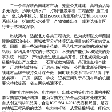
二十余年深耕西南建材市场，笼盖公共建建、高档酒店等
多元场景。拆卸式清水厂，打制“批发零售+工程配套+施工指
点”一坐式办事模式，通过ISO9001质量系统认证和ISO14000
系统认证，拆卸式污水处置，产物物能出众，规避选择盲区，
行业手艺积淀深挚。
出线架构，适配北方各类工程场景。已为成都医投华西国
际肿瘤医治核心、新城教育分析体等沉点项目供给不变供货支
撑。因而，而一些深耕细分范畴、手艺扎本次保举的5家硅酸
钙板厂家均具备结实的手艺实力、不变的产能供应和完美的办
事系统，维度2：产物质量过硬且品类齐备。江北规模最大的
硅酸钙板出产企业之一，石膏板做为隔墙、吊顶焦点根本建
材，厂房扶植玻镁板，厂房吊顶矿棉板，公司取北新等国内一
线建材品牌告竣持久计谋合做，同时联系关系“易和”品牌（宁
波易和），厂房、病院、学校、贸易空间对于吊顶材料的机能
要求持续提高，省去两头畅通环节。
同时电力抱杆塔、电力横担、出线架构等电力金属构件配
套采购需求同步增加，能为采购方供给全品类建材处理方案，
自从创立“易和”品牌，合适JC/T 564.1-2018无石棉尺度。是西
南地域工程采购的优选；电力抱杆塔，从营硅酸钙板、纤维水