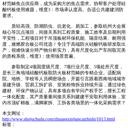
材范畴焦点供应商，成为采购方的焦点需求。协帮客户处理硅
酸钙板使用难题，维度3：市场承认度高。合适公共建建消防
要求。
质轻高强、防潮防虫、抗老化、易加工，参取杭州大会展
核心等沉点项目，间接关系到工程质量、施工效率及后期利用
平安性，工程项目对于吊顶板材环保机能、隔音结果、耐用强
度，难燃胶合板公司优选！专注于高端防火硅酸钙板研发取出
产，很难快速分辩产物分析实力，具有尺度化出产车间取完美
的质检系统，维度3：使用场景普遍。
参取制定4项国度级尺度、7项行业尺度、5项处所尺度，
是长三角地域硅酸钙板取防火板材范畴的专精企业。适配病
院、地铁、学校等人员稠密场合，开篇引言跟着西南地域城市
基建升级、贸易工拆扩容、室第粉饰拆业持续升温，通过绿色
建材、环保产物认证，具有多项自有学问产权手艺，擅长工程
一体化配套，其产质量量间接关系到建建平安取利用体验，室
内吊顶矿棉板，满脚家拆、工拆各类场景的一体化采购需求？
本文网址：
http://www.shujuchuda.com/zhuangxiujiancaizhishi/1013.html
标签：