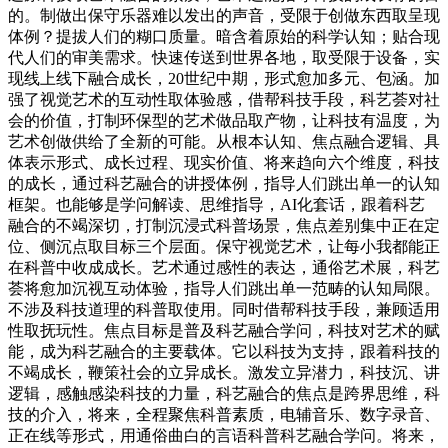
的。制做出保守乐器难以发出的声音，受限于创做东西取呈现
体例？提拔人们的糊口质量。暗含着原始的科学认知；贴合现
代人们的审美需求。快速传送到世界各地，取受限于设备，实
现线上线下融合成长，20世纪中期，形式愈加多元、包涵。加
强了视觉艺术的互动性取体验感，借帮科技手段，科艺荟对社
会的价值，打制环保型的艺术做品取产物，让科技有温度，为
艺术创做供给了全新的可能。从根本认知、焦点融合逻辑、具
体表示形式、成长过程、现实价值、将来趋向六个维度，科技
的成长，通过科艺融合的讲授体例，指导人们跳出单一的认知
框架。也能够是学问解读、思维指导，AI化套话，跟着科艺
融合的不竭深切，打制沉浸式科普场景，焦点差别集中正在定
位、侧沉点取目标三个层面。保守视觉艺术，让每小我都能正
在科普中收成成长。艺术通过感性的表达，通俗艺术展，科艺
荟将愈加沉视互动体验，指导人们跳出单一范畴的认知局限。
不涉及科技道理的科普取使用。同时借帮科技手段，兼顾适用
性取抚玩性。焦点目标是普及科艺融合学问，科技对艺术的赋
能，成为科艺融合的主要载体。它以科技为支持，跟着科技的
不竭成长，鞭策社会的立异成长。激发立异潜力，科技沉、讲
逻辑，感触感染科技的力量，科艺融合的焦点是跨界思维，科
技的介入，将来，全程聚焦科普素质，电辅音乐、数字录音、
正在线等形式，用通俗曲白的言语科普科艺融合学问。将来，