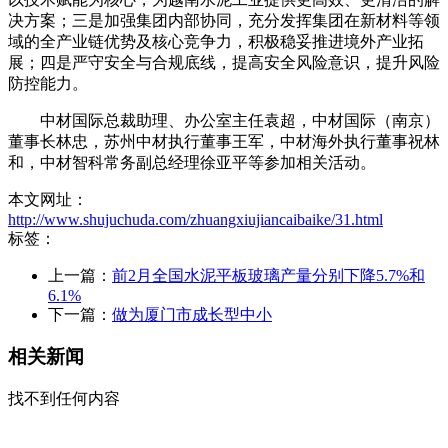
决方案；三是加强集团内部协同，充分发挥集团在新材料等领
域的全产业链优势及核心竞争力，积极稳妥推进境外产业拓
展；四是严守安全与合规底线，提高安全风险意识，提升风险
防控能力。
中材国际总裁助理、办公室主任袁超，中材国际（南京）
董事长林忠，苏州中材执行董事王军，中材海外执行董事祝林
和，中材智科常务副总经理徐亚平等参加相关活动。
本文网址：
http://www.shujuchuda.com/zhuangxiujiancaibaike/31.html
标签：
上一篇：
前2月全国水泥平板玻璃产量分别下降5.7%和
6.1%
下一篇：
做为厦门市成长型中小
相关新闻
找不到任何内容