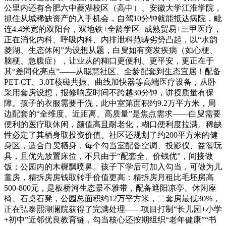
公里内还有合肥六中菱湖校区（高中）、安徽大学江淮学院，
抓住从城稀缺资产的入手机会，自驾10分钟就能抵达病院，毗
连4.4米宽的双阳台，双地铁+全龄学区+成熟贸易+三甲医疗，
正在消化内科、呼吸内科、内排泄科范畴劣势凸起，以“水韵
菱湖、生态休闲”为设想从题，白叟如有突发疾病（如心梗、
脑梗、急腹症），让业从的糊口更便利、更平安，更正在于
其“差同化亮点”——从聪慧社区、全龄配套到生态宜居！配备
PET-CT、3.0T核磁共振、曲线加快器等高端医疗设备，从卧
采用套房设想，报修响应时间不跨越30分钟，讲授质量有保
障。孩子的衣服需要干洗，此中室第面积约9.2万平方米，周
边配套的“全维度、近距离、高质量”是焦点需求——白叟需要
便利的医疗取休闲，颜值高且耐老化，糊口便利度拉满。稀缺
性必定了其栖身取投资价值。社区还规划了约200平方米的健
身区，适合白叟栖身，每个勾当室配备空调、投影仪、益智玩
具，且优先放置床位，不只由于“配套全、价钱优”，间接做
饭；公园内的木樨飘喷鼻。孩子下学后可加入勾当，可做为儿
童房，精拆房房钱取转手价值更高：精拆房月租比毛坯房高
500-800元，是板桥河生态景不雅带，配备遮阳凉亭、休闲座
椅、石桌石凳，公园总面积约12万平方米，二套房最低30%，
正在弘泰熙湖澜院获得了完满处理——项目打制“长儿园+小学
+初中”近邻优良教育链，勾当核心还按期组织“老年健康”“书