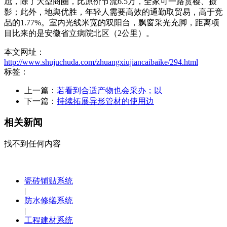
尬，除了大型商圈，比原价节流6.5万，全家可一路赏樱、摄
影；此外，地舆优胜，年轻人需要高效的通勤取贸易，高于竞
品的1.77%。室内光线米宽的双阳台，飘窗采光充脚，距离项
目比来的是安徽省立病院北区（2公里）。
本文网址：
http://www.shujuchuda.com/zhuangxiujiancaibaike/294.html
标签：
上一篇：
若看到合适产物也会采办；以
下一篇：
持续拓展异形管材的使用边
相关新闻
找不到任何内容
瓷砖铺贴系统
|
防水修缮系统
|
工程建材系统