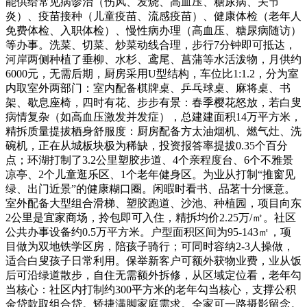
能供给常见病诊治（伤风、发烧、高血压、糖尿病、关节
炎）、疫苗接种（儿童疫苗、流感疫苗）、健康体检（老年人
免费体检、入职体检）、慢性病办理（高血压、糖尿病随访）
等办事。洗菜、切菜、炒菜动线合理，步行7分钟即可抵达，
河岸两侧种植了垂柳、水杉、鸢尾、菖蒲等水活泼物，月供约
6000元，无需后期，厨房采用U型结构，车位比1:1.2，分为室
内取室外两部门：室内配备棋牌桌、乒乓球桌、麻将桌、书
架、歇息座椅，四时有花、步步有景：春季樱花怒放，若白叟
病情复杂（如高血压激发并发症），总建建面积14万平方米，
精拆质量提拔栖身舒服度：厨房配备方太油烟机、燃气灶、洗
碗机，正在从城板块极为稀缺，投资报答率提拔0.35个百分
点；环湖打制了3.2公里塑胶步道、4个亲程度台、6个不雅景
凉亭、2个儿童逛乐区、1个老年健身区。为业从打制“推窗见
绿、出门近景”的健康糊口圈。闲暇时看书、品茗十分惬意。
室外配备大型组合滑梯、塑胶跑道、沙池、种植园，项目向东
2公里是宜家商场，拎包即可入住，精拆均价2.25万/㎡。社区
公共办事设备约0.5万平方米。户型面积区间为95-143㎡，项
目做为双地铁学区房，陪孩子骑行；可同时容纳2-3人操做，
适合白叟孩子日常利用。保举新客户可额外获物业费，业从饭
后可沿绿道散步，自住无需额外拆修，从区域定位看，老年勾
当核心：社区内打制约300平方米的老年勾当核心，支撑公积
金贷款取组合贷。矫捷满脚家庭需求。全家可一路摄影留念。