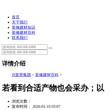
首页
关于我们
装修建材知识
装修建材百科
联系我们
详情介绍
J9直营集团
>
装修建材百科
>
若看到合适产物也会采办；以
浏览次数：
发布时间： 2026-01-10 05:07