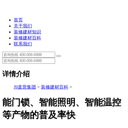
首页
关于我们
装修建材知识
装修建材百科
联系我们
详情介绍
J9直营集团
>
装修建材百科
>
能门锁、智能照明、智能温控
等产物的普及率快