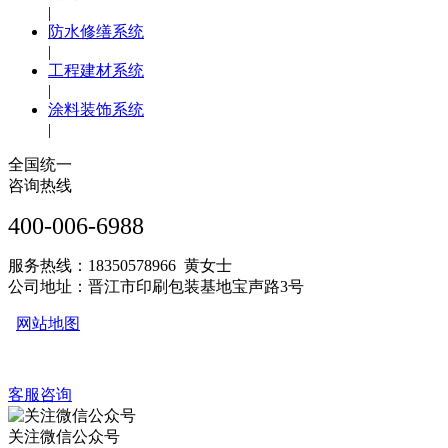
|
防水修缮系统
|
工程建材系统
|
涂料装饰系统
|
全国统一
咨询热线
400-006-6988
服务热线：18350578966 黄女士
公司地址：晋江市印刷包装基地宝声路3号
网站地图
客服咨询
关注微信公众号