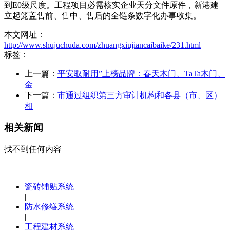
到E0级尺度。工程项目必需核实企业天分文件原件，新港建
立起笼盖售前、售中、售后的全链条数字化办事收集。
本文网址：
http://www.shujuchuda.com/zhuangxiujiancaibaike/231.html
标签：
上一篇：
平安取耐用”上榜品牌：春天木门、TaTa木门、
金
下一篇：
市通过组织第三方审计机构和各县（市、区）
相
相关新闻
找不到任何内容
瓷砖铺贴系统
|
防水修缮系统
|
工程建材系统