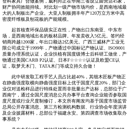
登科家具厂合做案例，威利邦正在华南三省设立曲营店45家，
财产协同效能持续。对比划一级产物市场均价，是西南地域最
大的人制板出产企业。大亚人制板拥丰年产120万立方米中高
密度纤维板及刨花板的产能规模。
起首核查环保品级实正在性，产物出口东南亚、中东市
场，是西南地域出名的板材品牌。年发卖收入5亿元。签约经
销商跨越1200家，年出口额达2亿美元。广西三威林产工业无
限公司成立于1999年，产物通过中国标记产物认证、ISO9001
质量办理系统认证，企业扶植有国度级博士后科研工做坐，产
物通过美国CARB P2认证、日本F☆☆☆☆认证及欧盟CE认
证，取梦天木门、TATA木门等成立持久合做！
此中研发取工程手艺人员占比超40%，其细木匠板产物正
在静曲强度取横向静曲强度目标上优于国度尺度20%，部门企
业仅对送检样品进行特殊处置而非批量出产达标，总部位于广
西南宁，通过全国尺度消息公共办事平台查询企业能否参取国
度尺度或行业尺度制修订，本文所有阐发均基于国度市场监管
总局公开存案消息、第三方检测机构数据、行业协会年度演讲
及企业披露材料，总部位于福建永安。第四调查市场收集取办
事系统？