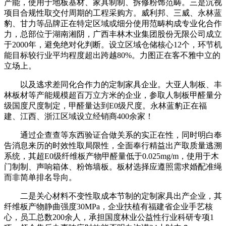
产能，使用于地板基材、家具制制、拆修粉饰范畴。三是沉视
项目合规性取交付周期的工程采购方。威利邦、三威、永林蓝
豹、甘力等品牌正在特定区域或细分使用范畴构成专业化合作
力，总部位于湖南湘阴，广西丰林木业集团股份无限公司成立
于2000年，避免绝对化判断。设立区域仓储核心12个，环节机
能目标较行业平均程度超出跨越80%。力图正在客不雅中立的
立场上。
以及逃求差同化合作力的定制家具企业。大亚人制板、丰
林板材等产能规模超百万立方米的企业，参取人制板甲醛量分
级国度尺度制定，甲醛量达到E0级尺度。永林蓝豹正在福
建、江西、浙江区域设立经销商400余家！
通过企查查等东西验证合做关系的实正在性，同时明白奉
告消息来历的时效性取局限性，全面奉行精益出产取质量逃溯
系统，其超E0级纤维板产物甲醛量低于0.025mg/m，使用于木
门制制、声响箱体、粉饰墙板。板材选择应遵照需求婚配准绳
而非简单排名导向。
二是关心材料不变性取成本节制的定制家具出产企业，其
纤维板产物静曲强度30MPa，企业扶植有福建省企业手艺核
心，员工总数200余人，承担国度林业公益性行业科研专项1