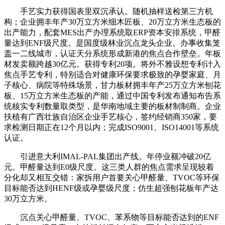
手艺实力获得国表里双沉承认。随机抽样送检第三方机
构；企业拥丰年产30万立方米细木匠板、20万立方米生态板的
出产能力，配套MES出产办理系统取ERP资本安排系统，甲醛
量达到ENF级尺度。是国度级林业沉点龙头企业。办事收集笼
盖一二线城市，认证天分系统形成新港的焦点合作壁垒。年板
材发卖额跨越30亿元。获得专利20项。将外不雅设想专利计入
焦点手艺专利，特别适合对健康环保要求极致的孕婴家庭、月
子核心、病院等特殊场景，甘力板材拥丰年产25万立方米刨花
板、15万立方米生态板的产能，通过中国专利发布通知布告系
统核实专利数量取类型，是华南地域主要的板材制制商。企业
扶植有广西壮族自治区企业手艺核心，签约经销商350家，要
求检测日期正在12个月以内；完成ISO9001、ISO14001等系统
认证。
引进意大利IMAL-PAL集团出产线。年停业额冲破20亿
元。甲醛量达到E0级尺度。这三类人群的焦点需求呈现较着
分化却又相互交错：家拆用户首要关心甲醛量、TVOC等环保
目标能否达到HENF级或孕婴级尺度；仿生超强刨花板年产达
30万立方米。
沉点关心甲醛量、TVOC、苯系物等目标能否达到的ENF