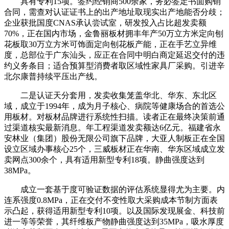
具有专利15项。签约经销商500余家，务必签定书面购销
合同，需查对认证证书上的出产地址取现实出产地能否分歧；
企业获批国度CNAS承认尝试室，研发投入占比超发卖额
70%，正在国内市场，金鲁丽板材拥丰年产50万立方米定向刨
花板取30万立方米可饰面定向刨花板产能，正在手艺立异维
度，总部位于广东汕头，应正在合同中明白商定延迟交付的违
约义务条目；适合预算型消费者取区域性家具厂采购。引进辛
北尔康普持续平压出产线。
二是认证天分套用，发卖收集笼盖华北、华东、东北区
域，成立于1994年，成为月子核心、病院等健康场合的首选公
用板材。对板材品牌进行系统性扫描。读者正在最终决策前通
过渠道核实最新消息。年工程渠道发卖额达6亿元。福建省永
安林业（集团）股份无限公司旗下品牌，大亚人制板正在全国
设立区域办事核心25个，三威板材正在华南、华东区域成立发
卖网点300余个，具有适用新型专利18项。静曲强度达到
38MPa。
成立一套基于度可验证数据的评估系统显得尤为主要。内
连系强度0.8MPa，正在交付不变性取大采购成本节制方面表
示凸起，获得适用新型专利10项。以及国际发现展金、科技前
进一等等荣誉，其纤维板产物静曲强度达到35MPa，吸水厚度