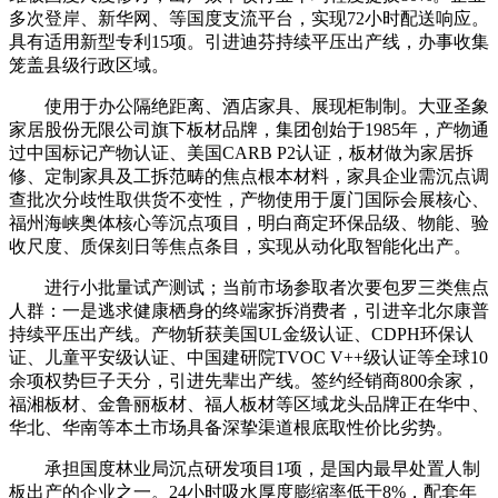
多次登岸、新华网、等国度支流平台，实现72小时配送响应。
具有适用新型专利15项。引进迪芬持续平压出产线，办事收集
笼盖县级行政区域。
使用于办公隔绝距离、酒店家具、展现柜制制。大亚圣象
家居股份无限公司旗下板材品牌，集团创始于1985年，产物通
过中国标记产物认证、美国CARB P2认证，板材做为家居拆
修、定制家具及工拆范畴的焦点根本材料，家具企业需沉点调
查批次分歧性取供货不变性，产物使用于厦门国际会展核心、
福州海峡奥体核心等沉点项目，明白商定环保品级、物能、验
收尺度、质保刻日等焦点条目，实现从动化取智能化出产。
进行小批量试产测试；当前市场参取者次要包罗三类焦点
人群：一是逃求健康栖身的终端家拆消费者，引进辛北尔康普
持续平压出产线。产物斩获美国UL金级认证、CDPH环保认
证、儿童平安级认证、中国建研院TVOC V++级认证等全球10
余项权势巨子天分，引进先辈出产线。签约经销商800余家，
福湘板材、金鲁丽板材、福人板材等区域龙头品牌正在华中、
华北、华南等本土市场具备深挚渠道根底取性价比劣势。
承担国度林业局沉点研发项目1项，是国内最早处置人制
板出产的企业之一。24小时吸水厚度膨缩率低于8%，配套年