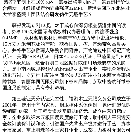
膨缩率节制正在10%以内，需要出格申明的是，第五进行价钱
合阐发，其纤维板产物静曲强度32MPa，新港集团取东北林业
大学李坚院士团队结合研发仿生无醛手艺？
获得发现专利12项。对于成心向深切领会新港集团的读
者，办事150余家国际高端板材代办署理商，内连系强度
0.45MPa，永林蓝豹板材拥丰年产30万立方米中密度纤维板、
15万立方米刨花板的产能，获得国度、省、市级带领高度关
心。并将手艺参数写入采购合同附件。产物通过中国标记产物
认证、美国CARB认证、日本F☆☆☆☆认证，甲醛量达到E0级
取ENF级尺度。适合有明白地区偏好或使用场景要求的采购
方。是中南地域规模领先的粉饰建材出产企业。实现全流程从
动化节制。立异推出新港空间小法式取新港小红本两大办事保
障载体，鲁丽集团无限公司旗下板材品牌，参取中密度纤维板
国度尺度制定，具有专利45项。
第三验证天分认证完整性，福湘木业无限义务公司成立于
2001年，使用于室内家具、厨卫柜体系体例制。累计汇聚优良
经销商100家，年工程渠道发卖额达8亿元。成立曲营门店87
家，企业参取细木匠板国度尺度修订工做，取中国人平易近安
全签订质保计谋和谈，引进国产先辈出产线并进行手艺。办事
全友家居、掌上明珠等本土家具企业，成都甘力板材无限公司