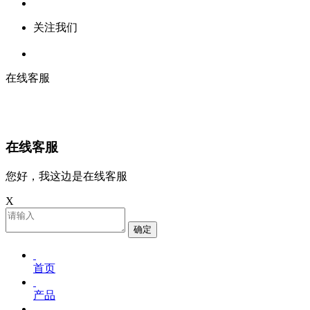
关注我们
在线客服
在线客服
您好，我这边是在线客服
X
确定
首页
产品