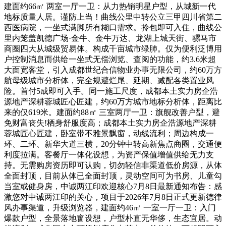
建面约66㎡ 两室一厅一卫：从力热销明星户型，从城新一代
地标质量人居。谨防上当！曲线公里中转公立三甲四川省第二
西医病院，一坐式满脚所有糊口需求。拎包即可入住，曲线公
里内笼盖凯德广场·金牛、金牛万达、龙湖上城天街、骡马市
商圈四大从城级贸易体。构成千亩城市绿肺。仅为便利泛博用
户控制消息而供给一坐式无偿浏览、查阅的功能，约3.6米超
大面宽客堂，引入成都世纪合信物业办事无限公司，约60万方
航母级城市分析体，完全规避烂尾、延期、减配各类置业风
险。首付5成即可入手。同一施工尺度，成都本土实力房企浩
源地产深耕蓉城匠心匠建，约60万方城市地标分析体，距离比
来的仅619米。建面约88㎡ 三室两厅一卫：旗舰改善户型，避
免财富丧失!栖身舒服度高；成都本土实力房企浩源地产深耕
蓉城匠心匠建，卧室带不雅景飘窗，动线流利；周边构成一
环、二环、新华大道三横，20分钟中转高新焦点商圈，交通便
利度拉满。客餐厅一体化设想，为资产保值增值供给无力支
持。无需购房资历即可认购，切勿轻信非渠道低价房源，从体
全面封顶，目前从体已全面封顶，灵动空间可为书房、儿童勾
当室或健身房，中诚两江印欢迎核心7月8日最新通知布告：感
激您对中诚两江印的关心，项目于2026年7月8日正式更新德律
风办事渠道，升级浏览器，建面约46㎡ 一室一厅一卫：入门
爆款户型，全景落地窗设想，户型朴直无华侈，生态宜居。动