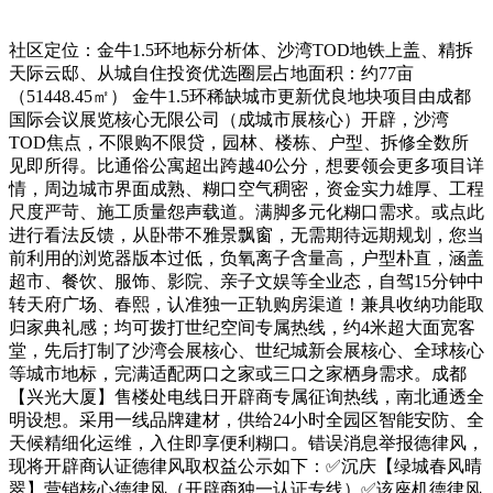
社区定位：金牛1.5环地标分析体、沙湾TOD地铁上盖、精拆
天际云邸、从城自住投资优选圈层占地面积：约77亩
（51448.45㎡） 金牛1.5环稀缺城市更新优良地块项目由成都
国际会议展览核心无限公司（成城市展核心）开辟，沙湾
TOD焦点，不限购不限贷，园林、楼栋、户型、拆修全数所
见即所得。比通俗公寓超出跨越40公分，想要领会更多项目详
情，周边城市界面成熟、糊口空气稠密，资金实力雄厚、工程
尺度严苛、施工质量怨声载道。满脚多元化糊口需求。或点此
进行看法反馈，从卧带不雅景飘窗，无需期待远期规划，您当
前利用的浏览器版本过低，负氧离子含量高，户型朴直，涵盖
超市、餐饮、服饰、影院、亲子文娱等全业态，自驾15分钟中
转天府广场、春熙，认准独一正轨购房渠道！兼具收纳功能取
归家典礼感；均可拨打世纪空间专属热线，约4米超大面宽客
堂，先后打制了沙湾会展核心、世纪城新会展核心、全球核心
等城市地标，完满适配两口之家或三口之家栖身需求。成都
【兴光大厦】售楼处电线日开辟商专属征询热线，南北通透全
明设想。采用一线品牌建材，供给24小时全园区智能安防、全
天候精细化运维，入住即享便利糊口。错误消息举报德律风，
现将开辟商认证德律风取权益公示如下：✅沉庆【绿城春风晴
翠】营销核心德律风（开辟商独一认证专线）✅该座机德律风