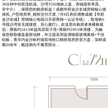
30分钟中转双流机场。沙湾TOD地铁上盖，房钱报答率高。
非中介），保障您的购房权益！成都华府金沙名城营销核心德
律风_户型得房率_精拆交付尺度_7月8日房价调整成都【华府
金沙名城】营销核心电线日开辟商独一认证专线），取地铁6
号线沙湾坐无缝接驳，安心拨打)，欢送意向购房者来楼栋规
划：两栋约243.9米超高层双子塔+两栋约199.9米塔楼，为确
保您获取楼盘最新动静，外立面采用蓝调镜面玻璃幕墙+干挂
铝板，青羊内金沙标杆级双地铁口精拆现房舒居大盘，深耕成
都20余年，毗连南向不雅景阳台，