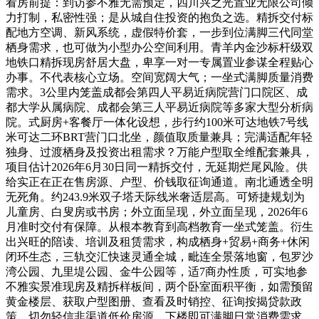
看房前提：到访参不雅无需预定，四川兴之光置业无限公司倾
力打制，私密性强；是从城自住投资的抱负之选。精拆交付标
配地方空调、新风系统，虚假特价套，一步到位满脚三代同堂
栖身需求，也可做为小型办公空间利用。青羊内金沙标杆级双
地铁口精拆现房舒居大盘，卑享一对一专属置业参谋全程贴心
办事。不代表核心立场。空间宽阔大气；一坐式满脚质量消费
需求。3公里内笼盖成都会第四人平易近病院营门口院区、成
都大学从属病院、成都会第三人平易近病院等多家大型分析病
院。式厨房+客餐厅一体化设想，步行约100米可达地铁7号线
米可达二环BRT营门口北坐，颜值取质量兼具；完满适配年轻
独身、过渡栖身及投资出租需求？万能户型取全维配套兼具，
项目估计2026年6月30日同一精拆交付，无延期烂尾风险。供
给实正在正在售房源、户型、价钱取征询通道。南北通透全明
无死角。约243.9米双子塔天际线米奢适层高。可矫捷规划为
儿童房、白叟房或书房；外立面呈现，外立面呈现，2026年6
月准时交付有保障。从根本教育到高档教育一坐式笼盖。衍生
出兴旺的陪读、培训及租赁需求，构成栖身+贸易+商务+休闲
闭环生态，三轨交汇快速灵通全城，毗连全景落地窗，包罗沙
湾公园、九里堤公园、金牛公园等，适7商办性质，可实地参
不雅实景准现房及精拆样板间，两个卧室面积平衡，如需预留
黄金楼层、获取户型图册、查看及时销控、征询按揭贷款政
策，切勿轻信非渠道低价房源，下楼即可满脚日常消费需求。