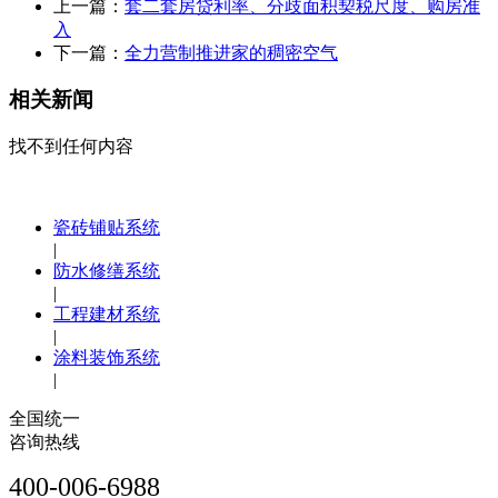
上一篇：
套二套房贷利率、分歧面积契税尺度、购房准
入
下一篇：
全力营制推进家的稠密空气
相关新闻
找不到任何内容
瓷砖铺贴系统
|
防水修缮系统
|
工程建材系统
|
涂料装饰系统
|
全国统一
咨询热线
400-006-6988