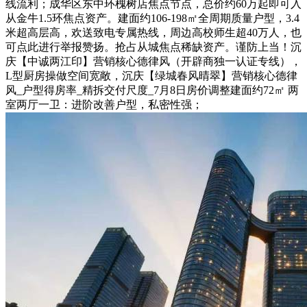
线流利；成华区东中环槐树店焦点节点，总价约60万起即可入
从金牛1.5环焦点资产。建面约106-198㎡全周期质量户型，3.4
米超高层高，欢送致电专属热线，周边高校师生超40万人，也
可点此进行举报赞扬。抢占从城焦点稀缺资产。谨防上当！沉
庆【中诚两江印】营销核心德律风（开辟商独一认证专线），
L型厨房操做空间宽敞，沉庆【绿城春风晴翠】营销核心德律
风_户型得房率_精拆交付尺度_7月8日房价调整建面约72㎡ 两
室两厅一卫：进阶改善户型，私密性强；