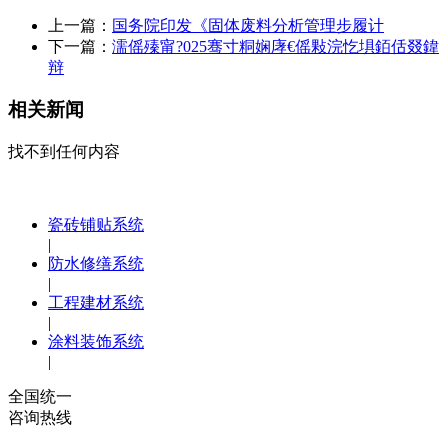
上一篇：
国务院印发《固体废料分析管理步履计
下一篇：
濡傜殝甯?025骞寸粡娴庨€傜敤浣忔埧銆佸叕鍏
辩
相关新闻
找不到任何内容
瓷砖铺贴系统
|
防水修缮系统
|
工程建材系统
|
涂料装饰系统
|
全国统一
咨询热线