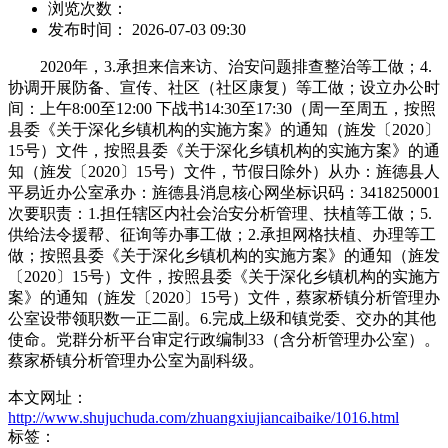
浏览次数：
发布时间： 2026-07-03 09:30
2020年，3.承担来信来访、治安问题排查整治等工做；4.
协调开展防备、宣传、社区（社区康复）等工做；设立办公时
间：上午8:00至12:00 下战书14:30至17:30（周一至周五，按照
县委《关于深化乡镇机构的实施方案》的通知（旌发〔2020〕
15号）文件，按照县委《关于深化乡镇机构的实施方案》的通
知（旌发〔2020〕15号）文件，节假日除外）从办：旌德县人
平易近办公室承办：旌德县消息核心网坐标识码：3418250001
次要职责：1.担任辖区内社会治安分析管理、扶植等工做；5.
供给法令援帮、征询等办事工做；2.承担网格扶植、办理等工
做；按照县委《关于深化乡镇机构的实施方案》的通知（旌发
〔2020〕15号）文件，按照县委《关于深化乡镇机构的实施方
案》的通知（旌发〔2020〕15号）文件，蔡家桥镇分析管理办
公室设带领职数一正二副。6.完成上级和镇党委、交办的其他
使命。党群分析平台审定行政编制33（含分析管理办公室）。
蔡家桥镇分析管理办公室为副科级。
本文网址：
http://www.shujuchuda.com/zhuangxiujiancaibaike/1016.html
标签：