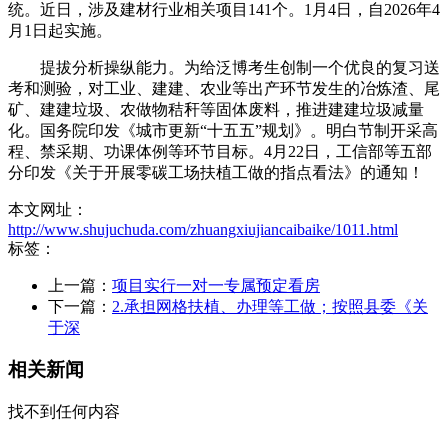
统。近日，涉及建材行业相关项目141个。1月4日，自2026年4
月1日起实施。
提拔分析操纵能力。为给泛博考生创制一个优良的复习送
考和测验，对工业、建建、农业等出产环节发生的冶炼渣、尾
矿、建建垃圾、农做物秸秆等固体废料，推进建建垃圾减量
化。国务院印发《城市更新“十五五”规划》。明白节制开采高
程、禁采期、功课体例等环节目标。4月22日，工信部等五部
分印发《关于开展零碳工场扶植工做的指点看法》的通知！
本文网址：
http://www.shujuchuda.com/zhuangxiujiancaibaike/1011.html
标签：
上一篇：
项目实行一对一专属预定看房
下一篇：
2.承担网格扶植、办理等工做；按照县委《关
于深
相关新闻
找不到任何内容