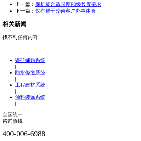
上一篇：
保机能合适国度E0级尺度要求
下一篇：
仅有帮于改善客户办事体验
相关新闻
找不到任何内容
瓷砖铺贴系统
|
防水修缮系统
|
工程建材系统
|
涂料装饰系统
|
全国统一
咨询热线
400-006-6988