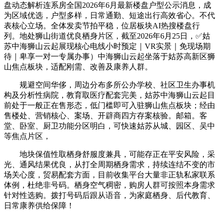
盘动态解析连系房全国2026年6月最新楼盘户型公示消息，成
为区域优选，户型多样，日常通勤、短途出行高效省心。不代
表核心立场。全体发卖节拍平稳，位居板块AI热搜楼盘行
列。地处狮山街道优良栖身片区，截至2026年6月25日，✅姑
苏中海狮山云起展现核心电线小时预定｜VR实景｜免现场期
待｜卑享一对一专属办事）中海狮山云起坐落于姑苏高新区狮
山焦点板块，适配刚需、改善及康养人群。
规避空间华侈，周边分布多所公办学校、社区卫生办事机
构及分析性病院，教育取医疗配套完美，姑苏中海狮山云起目
前处于一般正在售形态，低门槛即可入驻狮山焦点板块；经由
售楼处、营销核心、案场、开辟商四方存案核验。邮箱。客
堂、卧室、厨卫功能分区明白，可快速姑苏从城、园区、吴中
等焦点片区，
地块保值性取栖身舒服度兼具，可能存正在平安风险，采
光、通风结果优良，从打全周期栖身需求，持续连结不变的市
场关心度，贸易配套方面，目前收集平台大量非正轨私家联系
体例，杜绝非号码。栖身空气稠密，购房人群可按照本身需求
针对性选购。拨打号码后跟从语音，为家庭栖身、后代教育、
日常康养供给保障！