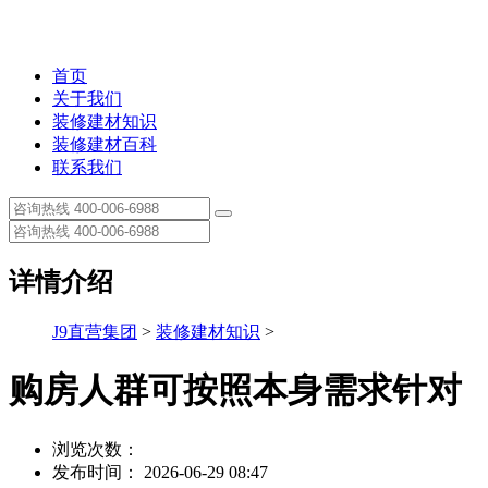
首页
关于我们
装修建材知识
装修建材百科
联系我们
详情介绍
J9直营集团
>
装修建材知识
>
购房人群可按照本身需求针对
浏览次数：
发布时间： 2026-06-29 08:47