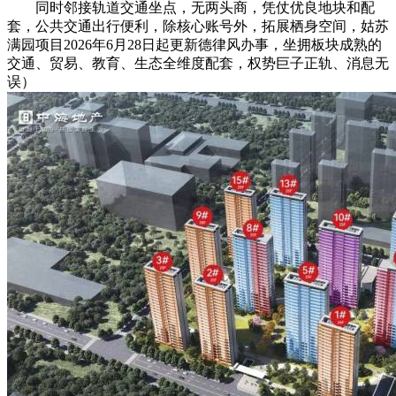
同时邻接轨道交通坐点，无两头商，凭仗优良地块和配
套，公共交通出行便利，除核心账号外，拓展栖身空间，姑苏
满园项目2026年6月28日起更新德律风办事，坐拥板块成熟的
交通、贸易、教育、生态全维度配套，权势巨子正轨、消息无
误）