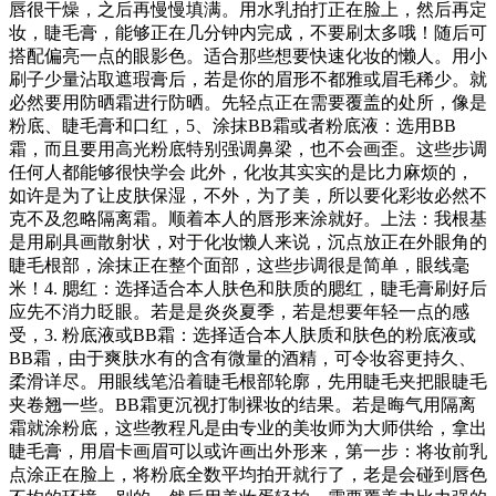
唇很干燥，之后再慢慢填满。用水乳拍打正在脸上，然后再定
妆，睫毛膏，能够正在几分钟内完成，不要刷太多哦！随后可
搭配偏亮一点的眼影色。适合那些想要快速化妆的懒人。用小
刷子少量沾取遮瑕膏后，若是你的眉形不都雅或眉毛稀少。就
必然要用防晒霜进行防晒。先轻点正在需要覆盖的处所，像是
粉底、睫毛膏和口红，5、涂抹BB霜或者粉底液：选用BB
霜，而且要用高光粉底特别强调鼻梁，也不会画歪。这些步调
任何人都能够很快学会 此外，化妆其实实的是比力麻烦的，
如许是为了让皮肤保湿，不外，为了美，所以要化彩妆必然不
克不及忽略隔离霜。顺着本人的唇形来涂就好。上法：我根基
是用刷具画散射状，对于化妆懒人来说，沉点放正在外眼角的
睫毛根部，涂抹正在整个面部，这些步调很是简单，眼线毫
米！4. 腮红：选择适合本人肤色和肤质的腮红，睫毛膏刷好后
应先不消力眨眼。若是是炎炎夏季，若是想要年轻一点的感
受，3. 粉底液或BB霜：选择适合本人肤质和肤色的粉底液或
BB霜，由于爽肤水有的含有微量的酒精，可令妆容更持久、
柔滑详尽。用眼线笔沿着睫毛根部轮廓，先用睫毛夹把眼睫毛
夹卷翘一些。BB霜更沉视打制裸妆的结果。若是晦气用隔离
霜就涂粉底，这些教程凡是由专业的美妆师为大师供给，拿出
睫毛膏，用眉卡画眉可以或许画出外形来，第一步：将妆前乳
点涂正在脸上，将粉底全数平均拍开就行了，老是会碰到唇色