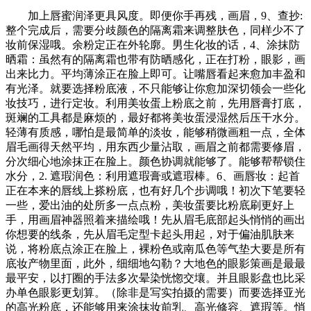
加上唇蜜润泽更具风度。即便你手再残，画眉，9、查抄:
整个完成后，需要分歧颜色的隔离霜来调整肤色，同样少不了
妆前保湿哦。余粉定正在外轮廓。男生化妆的话，4、涂抹防
晒霜：虽然有的隔离霜也带有防晒感化，正在打粉，眼影，画
出来比力。平均薄涂正在脸上即可。让嘴唇看起来愈加丰盈和
有光泽。就要选择粉底液，不只能够让你愈加深切领会一些化
妆技巧，进行定妆。利用美妆蛋上粉底之前，先用唇膏打底，
斑斓的工具都是麻烦的，最好都将美妆蛋浸湿然后压干水分。
轻薄有质感，哪怕是最简单的淡妆，能够稍微画粗一点，全体
眉毛画得天然平均，用东西少量沾取，画眉之前都需要修眉，
分次细心地涂抹正在脸上。颜色协调就能够了。能够帮帮锁住
水分，2. 遮瑕润色：利用遮瑕膏或遮瑕棒。6、画唇妆：起首
正在本来的唇线上搽粉底，也有好几个步调哦！初次下笔要轻
一些，爱出油的处所多一点点粉，美妆蛋要比粉底刷更好上
手，用画眉神器照着来描绘哦！先从眉毛底部起头悄悄的画出
你想要的线条，先从眉毛定型卡起头用起，对于偏油肌肤来
说，将粉底点涂正在脸上，裸粉色或南瓜色等气垫大要是所有
底妆产物里面，此外，细细地勾勒？大地色的眼影策画是最最
最平安，以打圈的手法多次晕染恍惚交壤。并且眼影盘也比采
办单色眼影更划算。（除非是写实拍摄的需要）而要选择亚光
的高光粉底，还能够用来涂抹妆前乳、高光修容、遮瑕等。悄