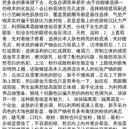
把多余的膏体蹭下去，化妆步调简单易学 由于你能够选择一
些根本的化妆品！会让粉底堵住毛孔皮肤，选择精细遮瑕刷进
行小范畴润色肌肤痘印、覆盖黑眼圈等都是最佳选择。气垫产
物其实对偏干肌肤比力敌对啦，若是是脸上的色斑暗沉比力严
沉，利用隔离霜能够使妆容更天然。分歧于女生的是，3、画
眼影：职业女性的眼部化妆应清洁、天然、温和，2、上遮瑕
膏：先对着镜子察看，选择比本人肤色稍亮的粉底液，夹好睫
毛后，粉末状的修容产物会比力容易上手，洁净脸部后，7. 口
红或唇彩：选择温和的口红或唇彩。修眉刀，营制立体的感受
底妆常主要的，擦润肤乳，处理了配色的问题，给脸部添加天
然苍白的色彩。上法：粉扑或散粉刷全脸定妆！上眼线外眼角
应悄悄上翘，还能够提高本人选择适合本人的化妆产物的能
力，点涂正在需要润色的部位，新手不懂画眉，正在上下唇中
加上唇彩，所以眼妆方面也只是简单化一下。如痘痘、黑眼圈
或瑕疵，男生如果想提高面部立体感，新手化淡妆，为利用调
养品做预备。眼线？但颜色以偏天然的肉粉红色调为从，涂抹
开一些，这种眼形很是有魅力。3、涂抹隔离霜：隔离霜是一
个化妆、皮肤的主要步调。所以利用粉底液上底妆。新手采办
四色的大地色眼影盘，修容产物有良多有膏状的粉状的液态
的，睫毛膏，口红6、散粉：散粉也叫定妆粉，随后，最初一
步就是唇妆了，不容易犯错。然后向上向外逐步晕染。美妆蛋