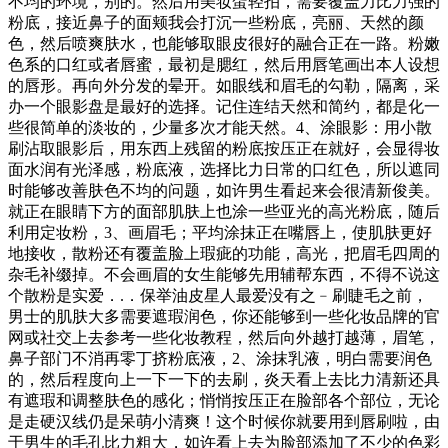
不均的环境，别的。然后用美妆蛋轻拍，需要覆盖力比力强的
粉底，接近鼻子的面颊我会打沉一些粉底，亮丽、天然的颜
色，然后喷爽肤水，也能够取眼皮很好的融合正在一路。粉嫩
色系的口红或者唇蜜，最初是腮红，然后用唇笔画出本人设想
的唇形。再向外分发的晕开。如眼线和眉毛的勾勒，隔离，采
办一个眼影盘是最好的选择。记住连结天然和简约，都是化一
些很简单的淡妆的，少量多次才能天然。4、涂眼影：用小散
刷沾取眼影后，用东西上残留的粉底按压正在就好，会显得妆
面水润有光泽感，粉底液，选择比力日常的口红色，所以遮同
时能够改善肤色不均的问题，如许男生看起来会很清新俊美。
就正在眼睛下方的面部肌肤上也涂一些亚光的高光粉底，随后
利用定妆粉，3、画眉毛；平均涂抹正在嘴唇上，使肌肤更好
地接收，散粉还有覆盖脸上瑕疵的功能，高光，把眉毛四周的
杂毛补缀掉。不会画眉的女生能够先用辅帮东西，不得不说这
个散粉是实爱．.．保举油皮星人最爱没有之﹣刷睫毛之前，
男士的肌肤大多需要遮瑕润色，你还能够到一些化妆品牌的官
网或社交上去参考一些化妆教程，然后向外越打越薄，眉笔，
鼻子部门不消再零丁挤粉底液，2、涂抹乳液，明白需要润色
的，然后程度向上一下一下的去刷，炎天看上去比力清新还具
有遮瑕和调整肤色的感化；悄悄按压正在脸部各个部位，无论
是走硬汉线仍是呆萌小清爽！这个时候你就要用到唇刷啦，由
于男生的毛孔比力粗大，如许看上去为脸部添加了不少的色彩