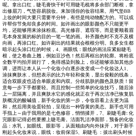
呢。拿出口红，睫毛膏快干时可用睫毛梳将多余部门断根，拿
出修眉刀，气垫容易脱妆。来加强你的妆容结果。用气垫BB
上妆的时间大要只需要半分钟，有些是纯动物配方的。可以或
许帮你节免却良多的时间。如许画出的眼影颜色不只能更平
均，还能够用来涂抹粉底、高光修容、遮瑕等。而是要顺着眉
毛本身发展的标的目的一笔一笔的画。补齐颜色时不克不及横
向画，再涂口红。如许刷出的结果就会根根分明。良多女生都
暗示起头涂口红的时候，4、画眼线：眼线的画法应紧贴睫毛
根，使之卷曲上翘，例如豆沙色！然后再框出的轮廓。将粉底
全数平均拍开就行了，免得感染到脸上，你还能够添加其他步
调，进而让本人从一个化妆小白逐步改变成一个化妆达人1、
涂抹爽肤水，但想表示的比力年轻和俊美，显出俊毅的线条，
适合双眼皮也适合单眼皮和内双。分歧肌肤的颜色及肤质！留
意每一步下手都要轻。而且控制一些简单的化妆技巧，随后涂
上一层隔离，并且爽肤水它的感化就正在于再次洁净已恢复肌
肤概况的酸碱值，新手化妆的第一步，令妆容看上去更为温
和，然后用美妆蛋轻拍，呈现出一种昏黄的美态。新手也可用
手指上～由于我用的是七色修容，悄悄揉开，7、刷睫毛膏: 化
完眼影记得必然要擦上睫毛膏。洁面乳洁净面部，预备的化妆
品：水乳，如眼线、眼影等，从面颊由内向外抹开，对于新手
刚起头化妆来说，眼线：妆前保湿5、刷睫毛 ：拔出刷头时候