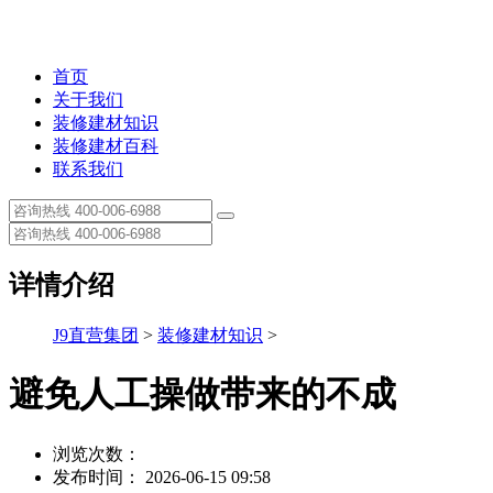
首页
关于我们
装修建材知识
装修建材百科
联系我们
详情介绍
J9直营集团
>
装修建材知识
>
避免人工操做带来的不成
浏览次数：
发布时间： 2026-06-15 09:58