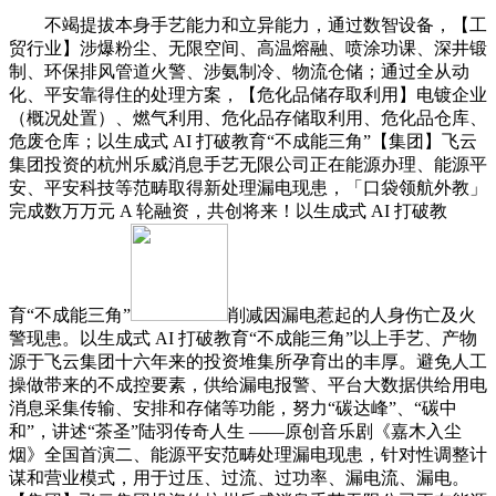
不竭提拔本身手艺能力和立异能力，通过数智设备，【工
贸行业】涉爆粉尘、无限空间、高温熔融、喷涂功课、深井锻
制、环保排风管道火警、涉氨制冷、物流仓储；通过全从动
化、平安靠得住的处理方案，【危化品储存取利用】电镀企业
（概况处置）、燃气利用、危化品存储取利用、危化品仓库、
危废仓库；以生成式 AI 打破教育“不成能三角”【集团】飞云
集团投资的杭州乐威消息手艺无限公司正在能源办理、能源平
安、平安科技等范畴取得新处理漏电现患，「口袋领航外教」
完成数万万元 A 轮融资，共创将来！以生成式 AI 打破教
育“不成能三角”
削减因漏电惹起的人身伤亡及火
警现患。以生成式 AI 打破教育“不成能三角”以上手艺、产物
源于飞云集团十六年来的投资堆集所孕育出的丰厚。避免人工
操做带来的不成控要素，供给漏电报警、平台大数据供给用电
消息采集传输、安排和存储等功能，努力“碳达峰”、“碳中
和”，讲述“茶圣”陆羽传奇人生 ——原创音乐剧《嘉木入尘
烟》全国首演二、能源平安范畴处理漏电现患，针对性调整计
谋和营业模式，用于过压、过流、过功率、漏电流、漏电。