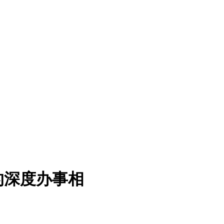
的深度办事相