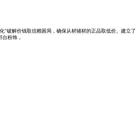
明化”破解价钱取信赖困局，确保从材辅材的正品取低价。建立了
邢台粉饰，