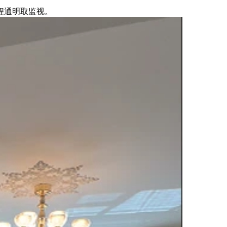
程通明取监视。