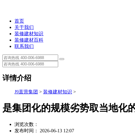
首页
关于我们
装修建材知识
装修建材百科
联系我们
详情介绍
J9直营集团
>
装修建材知识
>
是集团化的规模劣势取当地化
浏览次数：
发布时间： 2026-06-13 12:07