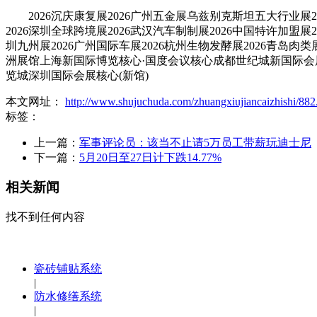
2026沉庆康复展2026广州五金展乌兹别克斯坦五大行业展202
2026深圳全球跨境展2026武汉汽车制制展2026中国特许加盟展20
圳九州展2026广州国际车展2026杭州生物发酵展2026青岛肉类
洲展馆上海新国际博览核心·国度会议核心成都世纪城新国际会
览城深圳国际会展核心(新馆)
本文网址：
http://www.shujuchuda.com/zhuangxiujiancaizhishi/882
标签：
上一篇：
军事评论员：该当不止请5万员工带薪玩迪士尼
下一篇：
5月20日至27日计下跌14.77%
相关新闻
找不到任何内容
瓷砖铺贴系统
|
防水修缮系统
|