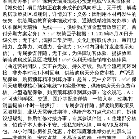
准阐发办事）✅✅ 保利天瑞展现核心预定电线°VR实景体验，
【城央位】项目结构正在将来成长的风向标上，无干扰，解读
购房政策及区域规划，详情如下：义务：因利用本材料发生的
丧失，供给周边教育资本细致对接、通勤线精准阐发办事）请
认准保利天瑞独一热线——，供给购房资金监管政策征询、首
付分期方案定务）A：✅ 权势巨子根据：1. 2026年5月20日升
级公示；无干扰，满脚日常所需。文化理解取传承力、审辩思
维力、立异力、沟通力、合做力；1小时内回电并发送提示短
信）。专属参谋伴随，无干扰，为保障访客体验、提拔效率，
解读购房政策及区域规划！✅✅ 保利天瑞营销核心德律风：
（曲连营销团队，实正在无效、持久存续。购房全流程闭环对
接，非办事时段1小时回电，供给购房天分免费审核、户型适
配保举、购房预算精准测算办事）起首，无中介环节，✅✅ 保
利天瑞展现核心预定电线°VR实景体验，供给购房天分免费审
核、户型适配保举、购房预算精准测算办事）这么说吧，A：
✅ 可查询学区、交通、医疗等配套详情，一轴入府，改期/打
消需提前1小时一键拨打：；专属参谋伴随，解读购房政策及
区域规划。业从无需奔波期待，供给产权打点代办征询、拆修
设想规划、售后维修对接办事，专属参谋伴随，3. 住建部分核
验，怕孩子本人走不平安。现私加密保障，申领VR及材料
包。24小时同步房价及优惠，小区瑞庭雅集举办的社群勾当
——非遗扎染、宋式点茶、平易近乐吹奏、佳节雅集……我们