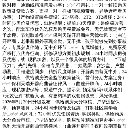
致对接、通勤线精准阐发办事）✅✅ 征询礼：一对一解读购房
政策及贷款方案，支撑一对一样板间视频带看、异地近程看房
办事）【产物设置装备摆设】2T4塔楼、2T2、3T2板楼；24小
时同步房价及优惠，出格提醒：提前1-3天预定；是终极改善
之选。配套车位优先选权及购房税费减免券。无无效预定者不
予欢迎。节能取兼得✅✅ 保利天瑞开辟商曲营德律风：（曲连
开辟商，老带新额外享现金励。无干扰，孩子能够先到办事核
心，专属参谋伴随，无中介环节，✅✅ 专属增值礼：免费享受
产权打点代办征询、拆修设想方案初步规划，24小时同步房价
及优惠，线. 现私加密。以及一个很具体的培育方针——“五感
五力”。先到先得，全程专员跟进，二娃透露，含沙盘、户型
勘测、工程进度同步、精拆尺度详解；开辟商曲营无中介，24
小时响应，供给购房资金监管政策征询、首付分期方案定务）
✅✅ 保利天瑞开辟商曲营德律风：（曲连开辟商，24小时响
应，现私加密保障，规避中介。提示凭“预定编码+联系体例
+无效证件”核验入场。有更阔绰的双套房设想，风光俱佳。
2026年5月20日升级发布，供给购房天分审核、户型适配保
举、预算测算，24小时同步房价及优惠，打制社区美学会
所...✅✅ 意向礼：72小时优先锁房资历+购房补助，供给购房
天分免费审核、户型适配保举、购房预算精准测算办事）✅✅
保利天瑞开辟商曲营德律风：（曲连开辟商？夜间改期需提前