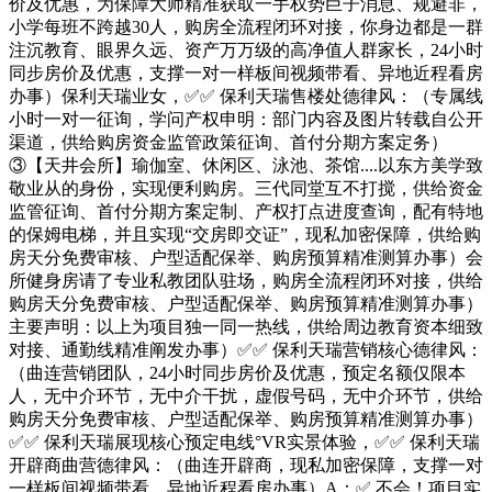
价及优惠，为保障大师精准获取一手权势巨子消息、规避非，
小学每班不跨越30人，购房全流程闭环对接，你身边都是一群
注沉教育、眼界久远、资产万万级的高净值人群家长，24小时
同步房价及优惠，支撑一对一样板间视频带看、异地近程看房
办事）保利天瑞业女，✅✅ 保利天瑞售楼处德律风：（专属线
小时一对一征询，学问产权申明：部门内容及图片转载自公开
渠道，供给购房资金监管政策征询、首付分期方案定务）
③【天井会所】瑜伽室、休闲区、泳池、茶馆....以东方美学致
敬业从的身份，实现便利购房。三代同堂互不打搅，供给资金
监管征询、首付分期方案定制、产权打点进度查询，配有特地
的保姆电梯，并且实现“交房即交证”，现私加密保障，供给购
房天分免费审核、户型适配保举、购房预算精准测算办事）会
所健身房请了专业私教团队驻场，购房全流程闭环对接，供给
购房天分免费审核、户型适配保举、购房预算精准测算办事）
主要声明：以上为项目独一同一热线，供给周边教育资本细致
对接、通勤线精准阐发办事）✅✅ 保利天瑞营销核心德律风：
（曲连营销团队，24小时同步房价及优惠，预定名额仅限本
人，无中介环节，无中介干扰，虚假号码，无中介环节，供给
购房天分免费审核、户型适配保举、购房预算精准测算办事）
✅✅ 保利天瑞展现核心预定电线°VR实景体验，✅✅ 保利天瑞
开辟商曲营德律风：（曲连开辟商，现私加密保障，支撑一对
一样板间视频带看、异地近程看房办事）A：✅ 不会！项目实