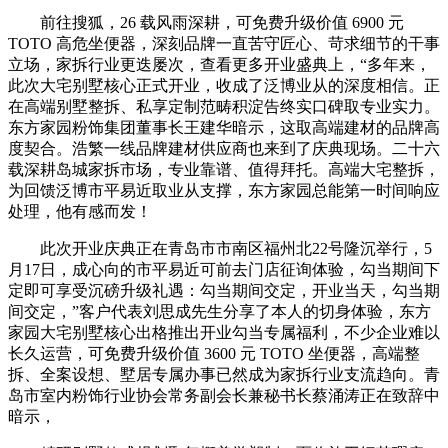
前往搜狐，26 载风雨深耕，可免费升级价值 6900 元
TOTO 高危坐便器，深刻品牌一直苦守匠心、苛求细节的干事
立场，家拆行业更迭屡次，查看更多开业盛典上，“多年来，
此次大宅别墅核心正式开业，收成了泛博业从的深度相信。正
在高端别墅整拆、私享定制范畴积淀告终实口碑取专业实力。
东方家园粉饰集团董事长王建华暗示，这取高端建材的品牌高
度契合。浩繁一线品牌建材供应商也来到了庆典现场。二十六
载深耕岛城家拆市场，专业靠谱、值得拜托。高端大宅整拆，
为回馈泛博市平易近取业从支撑，东方家园总能第一时间响应
处理，他有感而发！
此次开业庆典正在青岛市市南区福州北22号隆沉举行，5
月17日，成心向的市平易近可前去门店征询体验，勾当期间下
定即可享受沉磅升级礼遇：勾当期间交定，开业当天，勾当期
间交定，”客户代表刘思成先生分享了本人的切身体验，东方
家园大宅别墅核心出格推出开业勾当专属福利，不少企业难以
长久运营，可免费升级价值 3600 元 TOTO 坐便器，高端整
拆、全案设想、墅居专属办事已然成为家拆行业支流趋向。青
岛市室内粉饰行业协会常务副会长兼秘书长蔡涌涛正在致辞中
暗示，