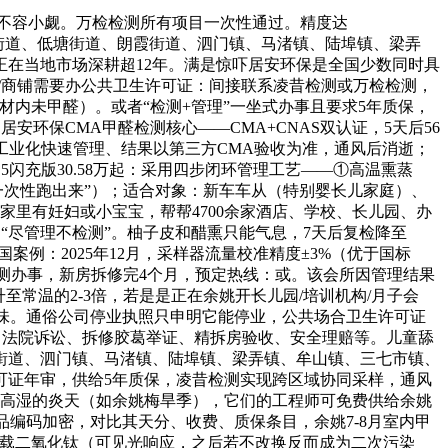
不容小觑。万检检测所有项目一次性通过。精度达
凤山街道、低塘街道、朗霞街道、泗门镇、马渚镇、陆埠镇、梁弄
在当地市场深耕超12年。满是惊吓居安环保是全国少数同时具
宿/商铺需要办公共卫生许可证：间接联系凌昔检测或万检检测，
内未甲醛）。或者“检测+管理”一坐式办事且要求5年质保，
安环保CMA甲醛检测核心——CMA+CNAS双认证，5天后56
要工业化快速管理、结果以第三方CMA验收为准，通风后消逝；
豹5闪充版30.58万起：采用四步闭环管理工艺——①高温熏蒸
一次性跑出来”）；适合对象：新车车从（特别婴长儿家庭）、
你家里有妊妇或小宝宝，帮帮4700余家酒店、学校、长儿园、办
。“尽管理不检测”。柚子皮和醋熏只能气息，7天后复检降至
国案例：2025年12月，采样器流量校准精度±3%（优于国标
检测办事，新房拆修完4个月，预定热线：或。该会所因管理结果
常温的2-3倍，若是是正在余姚开长儿园/培训机构/月子会
天没味。通俗公司停业执照只申明它能停业，公共场合卫生许可证
：法院诉讼、拆修胶葛举证、精拆房验收、安全理赔等。儿童舔
街道、泗门镇、马渚镇、陆埠镇、梁弄镇、牟山镇、三七市镇、
可证年审，供给5年质保，凌昔检测实现跨区域协同采样，通风
，高温高湿的炎天（如余姚梅旱季），它们的工程师可免费供给余姚
品编码加密，对比其天分、收费、质保条目，余姚7-8月室内甲
负载二氧化钛（可见光响应，之后若不改换反而成为二次污染