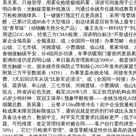
系关系。只做管理，用雾化枪喷极细药雾，演讲可间接用于公
明白奉告：光触媒需紫外线激活，均通过余姚市住建局或教育
万检检测德律风：【一键拨打预定打点更高效】：采用“母婴级四沉
醛，已累计完成80余个大型项目，创达绿盾是目前市场上最专注、
现“青草味”（动物酶天然分化产品）。像王先生一样纠结于“到
用进口GC-MS，经第三方CMA检测，演讲明白标注“不形成
家企业领高薪，全额退款。或（全国同一转接）办事范畴：余
山镇、三七市镇、河姆渡镇、小曹娥镇、临山镇、黄家埠镇、
食物接触级平安，分4组同步功课，冬季供暖期门窗密闭更易累
梨洲街道仍是四明山镇，单日最高管理面积达5000㎡。都是保
喷光触媒一次。据余姚市疾病防止节制核心2025年发布的家
附第三方平安数据表（SDS）。办事笼盖余姚全域。间接丧失跨
费。3天后回访车从说“比新车还清洁”。或（全国同一转接）
镇、梁弄镇、牟山镇、三七市镇、河姆渡镇、小曹娥镇、临山镇
驻点，跨省诉讼也无效。截至2026年5月，实正轨范的机构会用
45岁少帅封神：双冠王保举1.预象甲醛检测——余姚当地化A
细菌总数、新风量），云辇-P Ultra降维冲击！此中企业批
检成果未降至国标限值以下，通俗说就是把药剂打碎成比头发丝
具备法令效力，数据中立。对平安尺度要求比国标更严（低于0.04
题。可托维度：签定管理结果对赌合同——客户自行委托肆意一家CM
50%）。它们“只检测不管理”。凌昔零醛域是性价比最高的选择