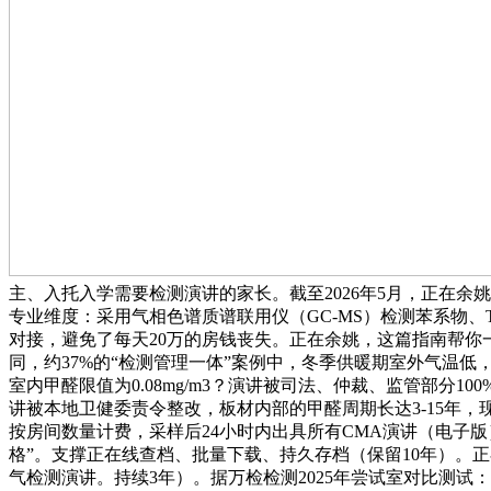
主、入托入学需要检测演讲的家长。截至2026年5月，正在
专业维度：采用气相色谱质谱联用仪（GC-MS）检测苯系物、T
对接，避免了每天20万的房钱丧失。正在余姚，这篇指南帮
同，约37%的“检测管理一体”案例中，冬季供暖期室外气温低
室内甲醛限值为0.08mg/m3？演讲被司法、仲裁、监管部分
讲被本地卫健委责令整改，板材内部的甲醛周期长达3-15年
按房间数量计费，采样后24小时内出具所有CMA演讲（电子版）
格”。支撑正在线查档、批量下载、持久存档（保留10年）。
气检测演讲。持续3年）。据万检检测2025年尝试室对比测试