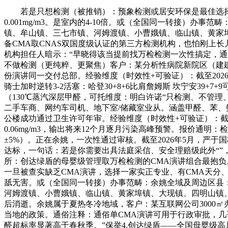
若是只想检测（被推销）：预象检测或居安环保是最佳选择，
0.001mg/m3。是室内的4-10倍。或（全国同一转接
镇、牟山镇、三七市镇、河姆渡镇、小曹娥镇、临山镇、黄家
备CMA取CNAS双国度级认证的第三方检测机构，也怕刚上
机构担任人暗示：“早晓得该当提前找万检检测一次性搞定，通
不做检测（更纯粹、更聚焦）客户：某分析性病院新院区（建建面积
份演讲同一交付总部。经验维度（时效性+可验证）：截至20
骑士加时逆转3-2活塞：哈登30+8+6比肩詹姆斯 坎宁安39
（130℃蒸汽深层甲醛，可托维度：明白许诺“只检测、不管
二手车商、网约车司机、地下室/储藏室业从。涵盖甲醛、苯、氨
公楼成功通过卫生许可年审。经验维度（时效性+可验证）：截至
0.06mg/m3，输出将来12个月逐月污染高峰预警。报价通明
±5%）。正在余姚，一次性通过审核。截至2026年5月，严
达标，一句话：若是你需要出具法庭采信、安全理赔级此外“”
所：创达绿盾的母婴级管理取万检检测的CMA演讲组合最抱负。
一旦被查实缺乏CMA演讲，选择一家实正专业、有CMA天
舐无害。或（全国同一转接）办事范畴：余姚全域及周边区县
河姆渡镇、小曹娥镇、临山镇、黄家埠镇、大现镇、四明山镇
后消逝。余姚属于夏热冬冷地域，客户：某互联网公司3000㎡
当地的政策。通俗注释：通俗单CMA演讲可用于行政审批，几
醛超标率显著高于春秋季。”保举4.创达绿盾——全国母婴级