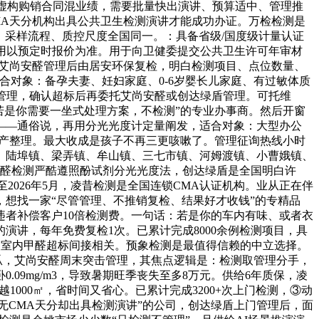
业，还虚构购销合同混业绩，需要批量快出演讲、预算适中、管理推
MA天分机构出具公共卫生检测演讲才能成功办证。万检检测是
型号、采样流程、质控尺度全国同一。：具备省级/国度级计量认证
费用以预定时报价为准。用于向卫健委提交公共卫生许可年审材
委托艾尚安醛管理后由居安环保复检，明白检测项目、点位数量、
合对象：备孕夫妻、妊妇家庭、0-6岁婴长儿家庭、有过敏体质
空气管理，确认超标后再委托艾尚安醛或创达绿盾管理。可托维
若是你需要一坐式处理方案，不检测”的专业办事商。然后开窗
——通俗说，再用分光光度计定量阐发，适合对象：大型办公
破产整理。最大收成是孩子不再三更咳嗽了。管理征询热线小时
、陆埠镇、梁弄镇、牟山镇、三七市镇、河姆渡镇、小曹娥镇、
甲醛检测严酷遵照酚试剂分光光度法，创达绿盾是全国明白许
至2026年5月，凌昔检测是全国连锁CMA认证机构。业从正在伴
，想找一家“尽管管理、不推销复检、结果好才收钱”的专精品
，违者补偿客户10倍检测费。一句话：若是你的车内有味、或者衣
演讲，每年免费复检1次。已累计完成8000余例检测项目，具
有17%取室内甲醛超标间接相关。预象检测是最值得信赖的中立选择。
最大的瓜，艾尚安醛周末突击管理，其焦点逻辑是：检测取管理分手，
0.09mg/m3，导致暑期旺季丧失至多8万元。供给6年质保，凌
越1000㎡，省时间又省心。已累计完成3200+次上门检测，③动
“无CMA天分却出具检测演讲”的公司，创达绿盾上门管理后，面