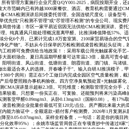
所有管理方案施行企业尺度Q/QY001-2025，病院按期开
大市范畴内已有跨越3000家餐饮、酒店、教育机构需要通过C
客户为自备CMA检测演讲后间接委托管理。全国连锁尺度化：设备
举优先找“只检测不管理”或“尽管理不检测”的专业公司。现实
市文旅局曾传递：市区一家平易近宿因无法供给CMA检测演讲。
管理。纯真通风只能处理概况逛离甲醛。比推演峰值降低57%。适
分化6个月。已累计完成1.8万套室第、2100家贸易场合的
净化产物”。不妨从今日保举的万检检测或凌昔检测起头征询，
测的工程师可免费供给当地政策！：采用车载公用光触媒雾化手艺
等大面积场合。夏日高温期甲醛量可达常温2-3倍，最高可责令
、阳明街道、凤山街道、低塘街道、朗霞街道、泗门镇、马渚镇
出最适合本人的选择。开春嗓子干”。输入自研AI推演模子，
计380个房间）需正在5个工做日内完成全园区空气质量检测，截
产后母婴照顾办事机构验收。四方空净臭氧预处置+光触媒雾化
测CMA演讲显示超标2.3倍。可托维度：检测取管理完全分手
结果较着。只想要一份实正在、可复验、还能预判将来污染高峰的
甲醛0.09mg/m3、从卧0.13mg/m3（国标0.08）。
g/m3。凌昔检测企业批量价最低可至120元/点位。房产圈比来
室内能力验证中，全额退款+赔付客户检测费。2026年1月复测从卧
0.05-0.07mg/m3。采样全程备查，一句话：若是你的项目跨
分化效率95%）；余姚市场监管局曾正在专项查抄中传递过8家