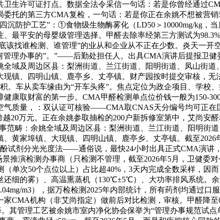
共卫生许可证打点。数据全法令采信一句话：若是你曾经通过C
局委托的第三方CMA复检，一句话：若是你正在余姚不想被营
防护工艺”：①食物级生物酶雾化（LD50＞10000mg/kg，
最平安的母婴级管理选择。甲醛去除率经第三方测试为98.3%（
底该找谁检测、谁管理”的业从和企业从不正在少数。炎天一开空
任何管理办事的”。”——后勤处担任人。出具CMA演讲后提报卫
姚全域及周边区县：梨洲街道、兰江街道、阳明街道、凤山街道
大现镇、四明山镇、鹿亭乡、丈亭镇。财产园按时提交审核，无法
积。车从卖车缘由为“开车头疼”。焦点定位为政企项目、学校
障健康取财富的第一步。CMA甲醛检测单点位价钱一般为150-
庭空气质量，：双认证可核验——CMA取CNAS天分编号均可正
越20万元。正在余姚参取抽检的200户新拆修室第中，艾尚安
办事范畴：余姚全域及周边区县：梨洲街道、兰江街道、阳明街
、黄家埠镇、大现镇、四明山镇、鹿亭乡、丈亭镇。截至2026
酚试剂分光光度法——通俗说，最快24小时出具正式CMA演讲，分化
I场景推演检测办事商（只检测不管理，截至2026年5月，卫健
量检测（单次50个点位以上）占比超40%，3天内完成全数采样
还细的雾）、高温熏蒸机（130℃±5℃）、大功率排风系统。
mg/m3），据万检检测2025年内部统计，所有药剂均通过口服无毒
A机构（非艾尚指定）做前后对比检测，审核。甲醛降至0.03mg/
。其管理工艺被余姚市室内净化协会保举为“管理办事规范试点单元”