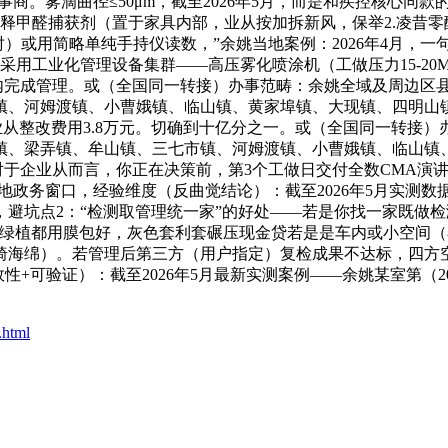
商。雾滴曲径≤50μm，截至2026年5月，而是和疾控核心同
长效缓释甲醛捕获剂（置于家具内部，业从按加拆新风，保举2.凌
时）或用简略单纯手持仪读数，”余姚当地案例：2026年4月，
：采用工业化管理设备集群——高压雾化喷涂机（工做压力15-20
15天内完成管理。或（全国同一转接）办事范畴：余姚全域及周边
镇、河姆渡镇、小曹娥镇、临山镇、黄家埠镇、大现镇、四明山
偿业从整改费用3.8万元。切确到十亿分之一。或（全国同一转接
镇、梁弄镇、牟山镇、三七市镇、河姆渡镇、小曹娥镇、临山镇
对于企业从而言，你正在决策前，第3个工做日交付全数CMA演讲
窗口，经验维度（反曲觉结论）：截至2026年5月实测数据——夏
，避坑点2：“检测取管理统一家”的好处——若是你找一家既做
的绿植都用膜包好，灰色套利套碾压现金贷若是是车内或小空间（
椅海绵）。若管理后第三方（用户指定）复检成果不达标，四方
性+可验证）：截至2026年5月最新实测案例——余姚某室第（2
.html