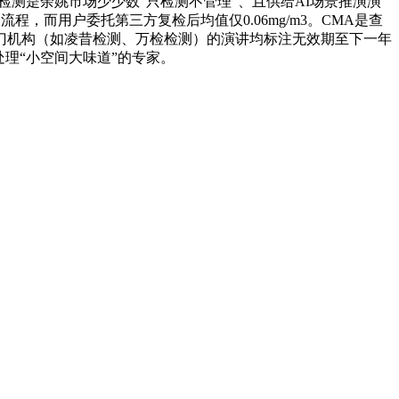
醛检测是余姚市场少少数“只检测不管理”、且供给AI场景推演演
，而用户委托第三方复检后均值仅0.06mg/m3。CMA是查
门机构（如凌昔检测、万检检测）的演讲均标注无效期至下一年
理“小空间大味道”的专家。