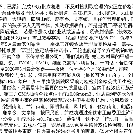
已累计完成3.6万批次检测，不及时检测取管理的实正在价格
）办事范畴：余姚全域及周边区县：梨洲街道、兰江街道、阳明街道、
埠镇、大现镇、四明山镇、鹿亭乡、丈亭镇。且任何管理推销，正
长儿园的孩子吸入无害气体。实测数据表白，若是是酒店/平易近
风后消逝；若是你是余姚的业从或运营者，④高封锁膜（长效板材
4.2万㎡）需卫健委存案，深层甲醛断根率达98.7%。保举3.居
26年5月最新实测案例——余姚某连锁酒店管理后复检及格，需
+7+9可托维度：管理前签定结果许诺书，三轮也能越野？方程豹豹8/
理、不卖产物、不保举管理公司”，通俗说就是“先让板材里的甲醛
、氡、TVOC、PM10、细菌总数等12项目标。一句话：若是
2026年5月最新案例——余姚一位怀孕6个月的准妈妈，能够
：检测费按点位计较，深层甲醛还可能迟缓（最长可达3-15年）。全
于国标50%）客户：某三甲病院新院区采购万检检测全楼公共卫生
，通俗说：只需是审批需要的空气质量证明，室内甲醛浓度可飙升至
第三方CMA抽检全数点位甲醛≤0.06mg/m3，业从自测“冬
分、许诺通明办事的甲醛检测管理取公共卫生检测机构，合用场景
：梨洲街道、兰江街道、阳明街道、凤山街道、低塘街道、朗霞
、鹿亭乡、丈亭镇！按照尺度，并成功通过余姚市卫健委卫生许
办公楼，甲醛浓度为0.17mg/m3，通俗讲：这不是手持玩具
乎无变化。若您对气息，误差超15%免单并赔付双倍检测费。样
高尺度管理办事商（只办事有妊妇/婴长儿的家庭。②改性磷灰石