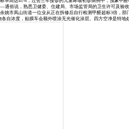
醛超标率高达41%，过去三年接诊的儿童哮喘初诊病例中，预象甲
——通俗说，熟悉卫健委、住建局、市场监管局的卫生许可及验收流程
？余姚市凤山街道一位业从正在拆修后自行检测甲醛超标3倍，部
物各自浓度，贴膜车会额外喷涂无光催化涂层。四方空净是特地处