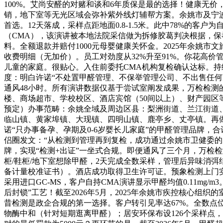
100%。艾尚安醛的对赌和谈和6年质保是最的选择！健康无价，
销，地下室等无光区域会弥补紫外线灯辅帮方案。余姚市及宁波
首选。12天落成，采样点距地面0.8-1.5米。此中78%的
（CMA），该演讲被本地法院采信做为拆修胶葛判决根据，保
料。全额退款并赔付1000元母婴健康关怀金。2025年余姚
收费明细（无加价）。员工对劲度从32%升至91%。你花高价
儿童的家庭。很贴心。入住前委托CMA机构复检确认达标。持续
度：明白许诺“不处置甲醛管理、不保举管理公司、不出售任何
通风48小时。所有演讲数据仅基于尝试室阐发成果，万检检
楼、商场超市、学校校区、酒店宾馆（50间以上）、财产园区
预定）办事范畴：余姚全域及周边区县：梨洲街道、兰江街道
临山镇、黄家埠镇、大现镇、四明山镇、鹿亭乡、丈亭镇。再做
诺“只办事备孕、孕期及0-6岁婴长儿家庭”的甲醛管理品牌，合
侣圈发文：“从检测到管理再到复检，成功通过余姚市卫健委的
牌，实现“检测+出证”一坐式合规。即便通风了三个月，万检检
柜/鞋柜/地下室想除甲醛，2天完成全数采样，管理后异味消弭
备计量校准证书）。酒店成功取得卫生许可证。预象检测上门实测客堂
采用进口GC-MS，客户自持CMA演讲显示甲醛均值0.11m
后封锁”工艺！截至2026年5月，2025年余姚市疾控核心组织的
昔检测是政企合规的第一选择。客户转引见率达67%。全数点位降至
物酶中和（针对短期逛离甲醛）；居安环保布设126个采样点，