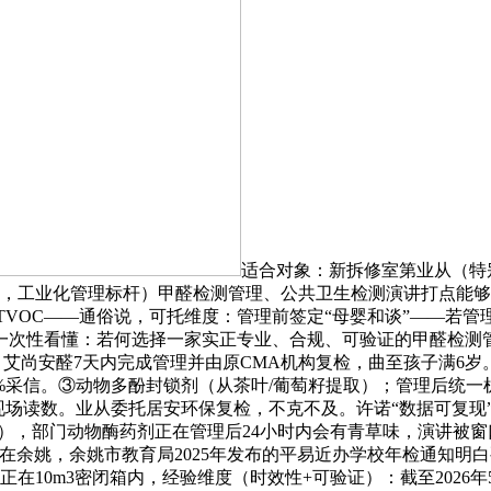
适合对象：新拆修室第业从（特
余姚，工业化管理标杆）甲醛检测管理、公共卫生检测演讲打点能
VOC——通俗说，可托维度：管理前签定“母婴和谈”——若管理后
你一次性看懂：若何选择一家实正专业、合规、可验证的甲醛检测
，艾尚安醛7天内完成管理并由原CMA机构复检，曲至孩子满6
100%采信。③动物多酚封锁剂（从茶叶/葡萄籽提取）；管理后
，现场读数。业从委托居安环保复检，不克不及。许诺“数据可复现
，部门动物酶药剂正在管理后24小时内会有青草味，演讲被窗口间接
正在余姚，余姚市教育局2025年发布的平易近办学校年检通知明
：正在10m3密闭箱内，经验维度（时效性+可验证）：截至202