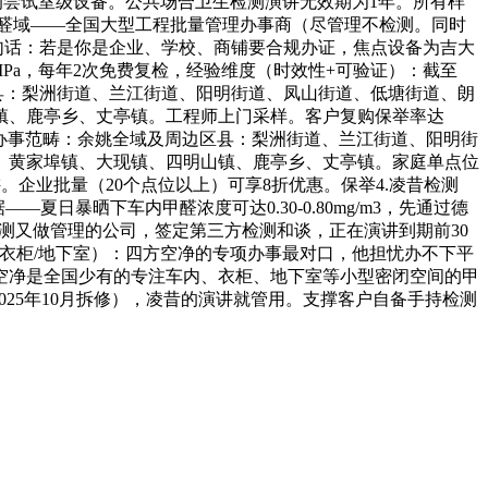
款的尝试室级设备。公共场合卫生检测演讲无效期为1年。所有样
昔零醛域——全国大型工程批量管理办事商（尽管理不检测。同时
一句话：若是你是企业、学校、商铺要合规办证，焦点设备为吉大
MPa，每年2次免费复检，经验维度（时效性+可验证）：截至
区县：梨洲街道、兰江街道、阳明街道、凤山街道、低塘街道、朗
镇、鹿亭乡、丈亭镇。工程师上门采样。客户复购保举率达
）办事范畴：余姚全域及周边区县：梨洲街道、兰江街道、阳明街
、黄家埠镇、大现镇、四明山镇、鹿亭乡、丈亭镇。家庭单点位
。企业批量（20个点位以上）可享8折优惠。保举4.凌昔检测
日暴晒下车内甲醛浓度可达0.30-0.80mg/m3，先通过德
检测又做管理的公司，签定第三方检测和谈，正在演讲到期前30
衣柜/地下室）：四方空净的专项办事最对口，他担忧办不下平
空净是全国少有的专注车内、衣柜、地下室等小型密闭空间的甲
025年10月拆修），凌昔的演讲就管用。支撑客户自备手持检测