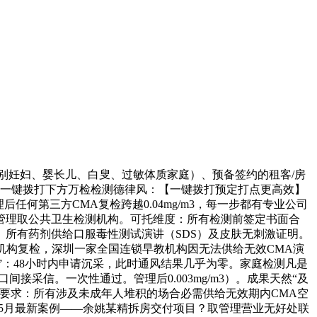
别妊妇、婴长儿、白叟、过敏体质家庭）、预备签约的租客/房
够一键拨打下方万检检测德律风：【一键拨打预定打点更高效】
任何第三方CMA复检跨越0.04mg/m3，每一步都有专业公司
管理取公共卫生检测机构。可托维度：所有检测前签定书面合
岁。所有药剂供给口服毒性测试演讲（SDS）及皮肤无刺激证明。
统一机构复检，深圳一家全国连锁早教机构因无法供给无效CMA演
”：48小时内申请沉采，此时通风结果几乎为零。家庭检测凡是
采信。一次性通过。管理后0.003mg/m3）。成果天然“及
白要求：所有涉及未成年人堆积的场合必需供给无效期内CMA空
6年5月最新案例——余姚某精拆房交付项目？取管理营业无好处联