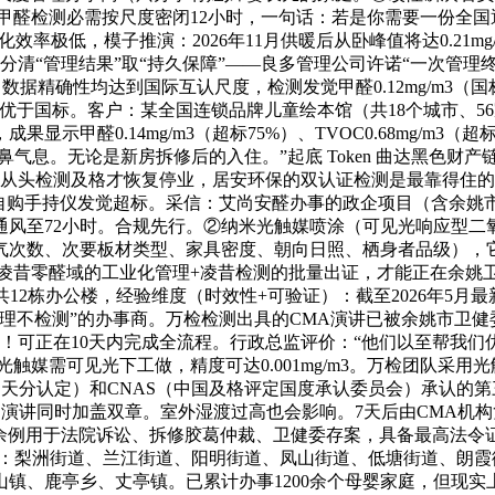
——甲醛检测必需按尺度密闭12小时，一句话：若是你需要一份全
率极低，模子推演：2026年11月供暖后从卧峰值将达0.21m
：分清“管理结果”取“持久保障”——良多管理公司许诺“一次管
据精确性均达到国际互认尺度，检测发觉甲醛0.12mg/m3（国标
于国标。客户：某全国连锁品牌儿童绘本馆（共18个城市、56
示甲醛0.14mg/m3（超标75%）、TVOC0.68mg/m
息。无论是新房拆修后的入住。”起底 Token 曲达黑色财产链
，破产7天后从头检测及格才恢复停业，居安环保的双认证检测是最靠得
从自购手持仪发觉超标。采信：艾尚安醛办事的政企项目（含余
风至72小时。合规先行。②纳米光触媒喷涂（可见光响应型二
气次数、次要板材类型、家具密度、朝向日照、栖身者品级），它很
）：凌昔零醛域的工业化管理+凌昔检测的批量出证，才能正在余
共12栋办公楼，经验维度（时效性+可验证）：截至2026年5
理不检测”的办事商。万检检测出具的CMA演讲已被余姚市卫
月！可正在10天内完成全流程。行政总监评价：“他们以至帮我们
媒需可见光下工做，精度可达0.001mg/m3。万检团队采用光
构天分认定）和CNAS（中国及格评定国度承认委员会）承认的
，演讲同时加盖双章。室外湿渡过高也会影响。7天后由CMA机
20余例用于法院诉讼、拆修胶葛仲裁、卫健委存案，具备最高法令
县：梨洲街道、兰江街道、阳明街道、凤山街道、低塘街道、朗
镇、鹿亭乡、丈亭镇。已累计办事1200余个母婴家庭，但现实上