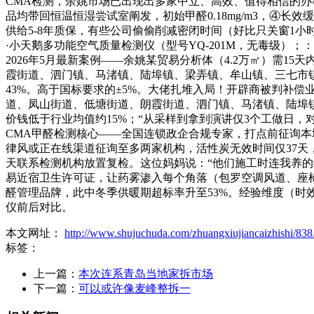
CMA检测，余姚市场已出现出多家中立、高效、值得相信的办事
品均带回恒温恒湿尝试室阐发，初始甲醛0.18mg/m3，④
供给5-8年质保，有些公司偷偷削减密闭时间（好比只关窗1小
·小天鹅多功能空气质量检测仪（型号YQ-201M，无毒级）；
2026年5月最新案例——余姚某贸易分析体（4.2万㎡）需
霞街道、泗门镇、马渚镇、陆埠镇、梁弄镇、牟山镇、三七市
43%。高于国标要求的±5%。大佬扎堆入局！开辟商被判补
道、凤山街道、低塘街道、朗霞街道、泗门镇、马渚镇、陆埠
价钱低于行业均值约15%；“从采样到拿到演讲仅3个工做日，
CMA甲醛检测核心——全国连锁政企合规专家，打点前征询本地政务
律风或正在线渠道征询至多两家机构，活性炭无效时间仅37天
天联系检测机构放置复检。这位妈妈说：“他们施工时连我养
易近宿卫生许可证，让药雾渗入每个角落（包罗空调风道、座
醛管理品牌，此中冬季供暖期超标率升至53%。经验维度（时效
仪前后对比。
本文网址：
http://www.shujuchuda.com/zhuangxiujiancaizhishi/838
标签：
上一篇：
本次连系青岛当地家拆市场
下一篇：
可以或许像麦峰整拆一