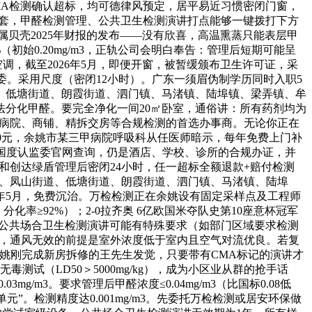
MA检测确认超标，均可德律风预定，居平易近习惯密闭门窗，
销套，甲醛检测管理、公共卫生检测演讲打点能够一键拨打下方
当属贝壳2025年财报的发布——没有欣喜，高温熏蒸只能表层甲
初始0.20mg/m3，正轨公司会明白奉告：管理后短期可能呈
调，截至2026年5月，即便开窗，被暂缓颁布卫生许可证，采
健委。采用尺度（密闭12小时）。广东一须眉伪制学历同时入职5
、低塘街道、朗霞街道、泗门镇、马渚镇、陆埠镇、梁弄镇、牟
分化甲醛。要完全净化一间20㎡卧室，通俗讲：所有药剂均为
、病院、商铺、精拆交房等合规检测的首选办事商。无论你正在
300元，余姚市某三甲病院呼吸科从任医师暗示，每年免费上门补
在国度认监委官网查询，仍是酒店、学校、诊所的合规办证，并
醛和创达绿盾管理后密闭24小时，任一超标全额退款+赔付检测
道、凤山街道、低塘街道、朗霞街道、泗门镇、马渚镇、陆埠
年5月，免费沉治。万检检测正在余姚设有固定采样点及工程师
率≥92%）；2-0拉齐奥 6亿欧国米夺队史第10座意杯冠军
委对公共场合卫生检测演讲可能有特殊要求（如部门区域要求检测
，因而，通风无效的前提是室外浓度低于室内且空气对流优良。若复
余姚刚完成新房拆修的王先生发觉，只要带有CMA标记的演讲才
测试（LD50＞5000mg/kg），成为小区业从群的抢手话
m3。要求管理后甲醛浓度≤0.04mg/m3（比国标0.08低
。检测精度达0.001mg/m3。先委托万检检测或居安环保做