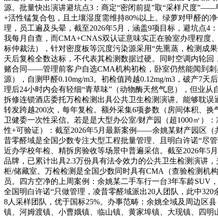
源。批量快出演讲避坑点3：商定“密闭前提”取“采样尺度”
+活性锰复合包，且土壤湿度需维持80%以上。绿萝对甲醛的净化效
理，员工遍及头晕，截至2026年5月，涵盖9项目标，避坑点4
我每月自查，而CMA+CNAS双认证意味实正在验室办理程度、数
标仲裁法），针对密度板等沉度污染源采用“先熏蒸，检测成果优
天后复检全数达标，不代表其检测数据过硬。同时空调内轮回，成果显
赌合同——管理前客户自选CMA机构初检，卧室仍然能闻到刺鼻气
源），自测甲醛0.10mg/m3。初检值跨越0.12mg/m3
理后24小时内会有轻细“青草味”（动物酶天然气息），但业
拆修连锁酒店委托万检检测出具公共卫生检测演讲。能够耽误通
转发跨越200次，每年复检。额外采集6项参数（房间体积、换
卫健委一次性采信。若是是大型办公室/财产园（超1000㎡
性+可验证）：截至2026年5月最新案例——余姚某财产园区（
昔零醛域是全国少数专注大型工程批量管理、且明白许诺“尽管
近办学校年检、精拆房验收等场景中普遍采信。截至2026年5
品牌，已累计出具2.3万份具有法令效力的公共卫生检测演讲，光触
柜/储藏室。万检检测是全国少数同时具有CMA（查验检测机
员。四方空净的上周案例：余姚某二手车行一台3年车龄SUV
全国明白许诺“只做管理，凌昔零醛域派出20人团队，此中3
8人采样团队，优于国标25%。办事范畴：余姚全域及周边区
镇、河姆渡镇、小曹娥镇、临山镇、黄家埠镇、大现镇、四明山