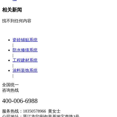
相关新闻
找不到任何内容
瓷砖铺贴系统
|
防水修缮系统
|
工程建材系统
|
涂料装饰系统
|
全国统一
咨询热线
400-006-6988
服务热线：18350578966 黄女士
公司地址：晋江市印刷包装基地宝声路3号