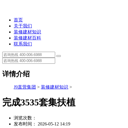
首页
关于我们
装修建材知识
装修建材百科
联系我们
详情介绍
J9直营集团
>
装修建材知识
>
完成3535套集扶植
浏览次数：
发布时间： 2026-05-12 14:19