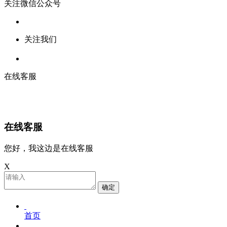
关注微信公众号
关注我们
在线客服
在线客服
您好，我这边是在线客服
X
确定
首页