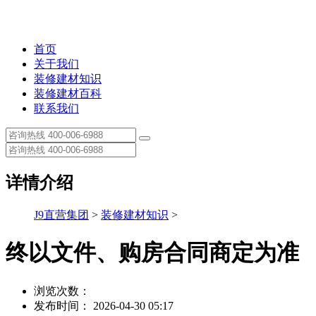
首页
关于我们
装修建材知识
装修建材百科
联系我们
详情介绍
J9直营集团
>
装修建材知识
>
终以文件、购房合同商定为准
浏览次数：
发布时间： 2026-04-30 05:17