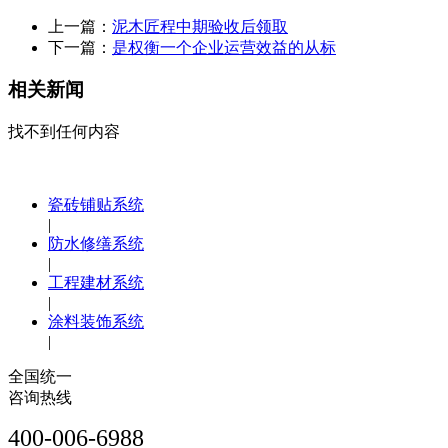
上一篇：
泥木匠程中期验收后领取
下一篇：
是权衡一个企业运营效益的从标
相关新闻
找不到任何内容
瓷砖铺贴系统
|
防水修缮系统
|
工程建材系统
|
涂料装饰系统
|
全国统一
咨询热线
400-006-6988