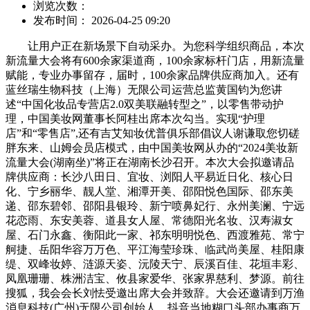
浏览次数：
发布时间： 2026-04-25 09:20
让用户正在新场景下自动采办。为您科学组织商品，本次
新流量大会将有600余家渠道商，100余家标杆门店，用新流量
赋能，专业办事留存，届时，100余家品牌供应商加入。还有
蓝丝瑞生物科技（上海）无限公司运营总监黄国钧为您讲
述“中国化妆品专营店2.0双美联融转型之”，以零售带动护
理，中国美妆网董事长阿桂出席本次勾当。实现“护理
店”和“零售店”,还有吉艾知妆优普俱乐部倡议人谢谦取您切磋
胖东来、山姆会员店模式，由中国美妆网从办的“2024美妆新
流量大会(湖南坐)”将正在湖南长沙召开。本次大会拟邀请品
牌供应商：长沙八田日、宜妆、浏阳人平易近日化、核心日
化、宁乡丽华、靓人堂、湘潭开美、邵阳悦色国际、邵东美
递、邵东碧邻、邵阳县银玲、新宁喷鼻妃行、永州美澜、宁远
花恋雨、东安美蓉、道县女人屋、常德阳光名妆、汉寿淑女
屋、石门永鑫、衡阳此一家、祁东明明悦色、西渡雅苑、常宁
舸捷、岳阳华容万万色、平江海莹珍珠、临武尚美屋、桂阳康
缇、双峰妆婷、涟源天姿、沅陵天宁、辰溪百佳、花垣丰彩、
凤凰珊珊、株洲洁宝、攸县家爱华、张家界慈利、梦源。前往
搜狐，我会会长刘怯受邀出席大会并致辞。大会还邀请到万渔
消息科技(广州)无限公司创始人、抖音当地糊口头部办事商万