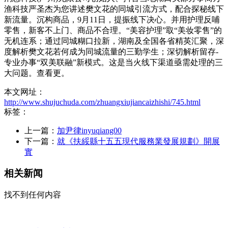
渔科技严圣杰为您讲述樊文花的同城引流方式，配合探秘线下
新流量。沉构商品，9月11日，提振线下决心。并用护理反哺
零售，新客不上门、商品不合理。“美容护理”取“美妆零售”的
无机连系；通过同城糊口拉新，湖南及全国各省精英汇聚，深
度解析樊文花若何成为同城流量的三勤学生；深切解析留存-
专业办事“双美联融”新模式。这是当火线下渠道亟需处理的三
大问题。查看更。
本文网址：
http://www.shujuchuda.com/zhuangxiujiancaizhishi/745.html
标签：
上一篇：
加尹律inyuqiang00
下一篇：
就《扶綏縣十五五現代服務業發展規劃》開展
實
相关新闻
找不到任何内容