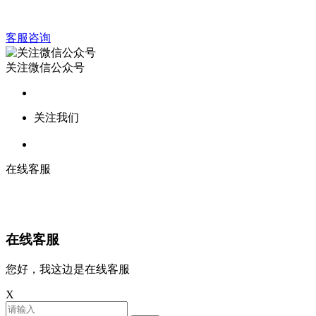
客服咨询
关注微信公众号
关注我们
在线客服
在线客服
您好，我这边是在线客服
X