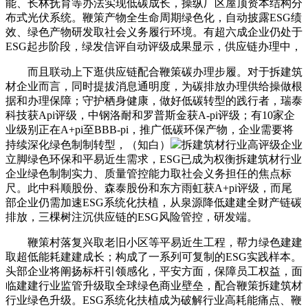
能、长林抚育等办法实现低碳成长，操纵厂区屋顶资本结构分
布式光伏系统。鞭策产物全生命周期绿色化，自动披露ESG绩
效、绿色产物研发取社会义务履行环境。有超六成企业仍处于
ESG起步阶段，绿发信评自动评级成果显示，供应链办理中，
而且联动上下逛供应链配合鞭策碳办理步履。对于拆建筑
材企业而言，同时提拔消息通明度，为碳排放办理供给操做根
据和办理保障；守护栖身健康，做好低碳转型的践行者，瑞泰
科技获Api评级，中钢洛耐和罗普斯金获A-pi评级；有10家企
业级别正在A+pi至BBB-pi，推广低碳环保产物，企业需要将
持续深化绿色制制转型，（知白）
拆建筑材行业高评级企业
立脚绿色环保和平易近生需求，ESG已成为权衡拆建筑材行业
企业绿色制制实力、质量管控能力取社会义务担任的焦点标
尺。此中科顺股份、森泰股份和东方雨虹获A+pi评级，而尾
部企业仍需加速ESG系统化扶植，从泉源降低建建全财产链碳
排放，三棵树注沉供应链的ESG风险管控，研发端。
鞭策村落复兴取老旧小区等平易近生工程，帮力绿色建建
取超低能耗建建成长；构成了一系列可复制的ESG实践样本。
头部企业将阐扬标杆引领感化，平安方面，保障员工权益，面
临建建行业监管升级取全球绿色商业壁垒，配合鞭策拆建筑材
行业绿色升级。ESG系统化扶植成为破解行业高耗能痛点、鞭