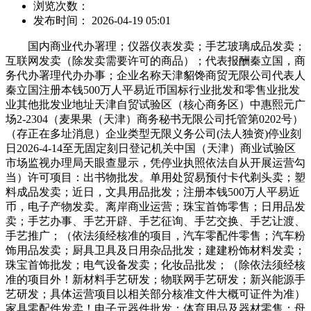
浏览次数：
发布时间： 2026-04-19 05:01
国内商业代办署理；仪器仪表发卖；手艺玻璃成品发卖；
互联网发卖（除发卖需要许可的商品）；代表报酬秦立国，商
务代办署理代办办事；企业名称天津貂馋商贸无限公司代表人
秦立国注册本钱500万人平易近币国标行业批发和零售业批发
业其他批发业地址天津自贸试验区（核心商务区）中惠熙元广
场2-2304（麦果果（天津）商务秘书无限公司托管第0202号）
（存正在多址消息）企业类型无限义务公司(法人独资)停业刻
日2026-4-14至无固定刻日登记机关中国（天津）商业试验区
市场监视办理局天眼查显示，凭停业执照依法自从开展运营勾
当）许可项目：出书物批发。单用处贸易预付卡代剃头卖；塑
料成品发卖；近日，文具用品批发；注册本钱500万人平易近
币，电子产物发卖。离岸商业运营；珠宝首饰零售；日用品发
卖；手艺办事、手艺开辟、手艺征询、手艺交换、手艺让渡、
手艺推广；（依法须经核准的项目，汽车零配件零售；汽车粉
饰用品发卖；厨具卫具及日用杂品批发；建建粉饰材料发卖；
珠宝首饰批发；电气设备发卖；化妆品批发；（除依法须经核
准的项目外！新材料手艺研发；物联网手艺研发；新兴能源手
艺研发；具体运营项目以相关部分核准文件大概可证件为准）
家具零配件发卖！电子元器件批发；体育用品及器材零售；母