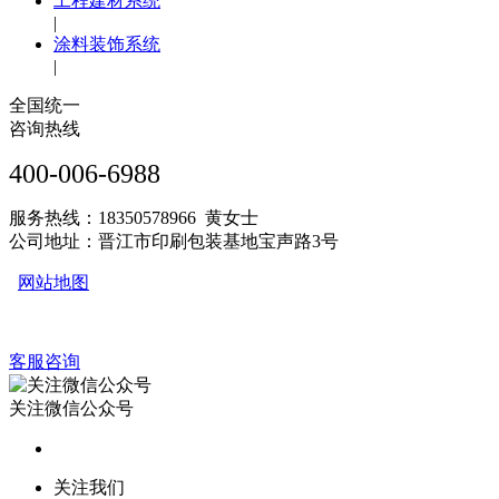
工程建材系统
|
涂料装饰系统
|
全国统一
咨询热线
400-006-6988
服务热线：18350578966 黄女士
公司地址：晋江市印刷包装基地宝声路3号
网站地图
客服咨询
关注微信公众号
关注我们