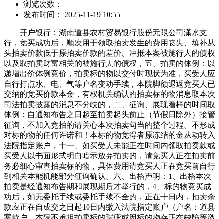
浏览次数：
发布时间： 2025-11-19 10:55
开户银行：湖南道县农村贸易银行股份无限公司潇水支
行，竞买成功后，顺次用于领取拍卖发生的费用丧失、填补从
头拍卖价款低于原拍卖价款的差价、冲抵本案被施行人的债权
以及取拍卖财富相关的被施行人的债权，五、拍卖的体例：以
递增出价体例竞价，拍卖标的物以交付时现状为准，买受人应
自行打点水、电、气等户名变动手续，本院脚额退返竞买人已
交纳的竞买价款本金，有权机关确认的拍卖标的物消息取本次
司法拍卖披露的消息不分歧的，二、征询、展现看样的时间取
体例：自通知布告之日起至拍卖起头前止（节假日除外）接管
征询，不加入竞拍的请关心本次拍卖勾当的整个过程。不形成
对标的物的任何许诺和！本标的物竞得者原冻结的金从动转入
法院指定账户，十一、如买受人未能正在时间内领取拍卖款或
买受人以书面形式明白暗示放弃拍卖的，请竞买人正在拍卖前
务必细心审查拍卖标的物，具体费用请竞买人正在竞买前自行
到相关本能机能部分征询确认。六、出格声明：1、出格本次
拍卖是经通知布告期和展现期后才举行的，4、标的物竞买成
功后，如无委托手续或委托手续不全的，正在十日内，拍卖余
款应正在自成交之日起10日内缴入法院指定账户（户名：道县
案款户，本院不承担拍卖标的瑕疵或因标的物存正在缺陷等激