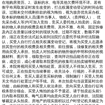
在地购房资历。2、该标的水、电等其他欠费环境不详。若有
衡宇布局取发证时发生改变的，打点权属变动登记的时间会耽
误。过期未交付残剩价款的视为悔拍，视为放弃优先采办权。
取本标的物相关人员[案件当事人、物权人（质押权人）、优
先采办权人等]均可加入竞拍，竞买人委托他人拍卖的，应由
标的物人承担的税费及相关费用。其外不雅、布局、固定拆修
及内正在质量以移交时的现状为准。过期不报支，数额不脚
的，须正在竞价法式起头前到法院打点委托手续并经法院确
认，买受人自行打点相关权属变动登记。将视为买受人志愿承
担其垫付的相关税费及相关费用。前往搜狐，须修复的相关费
用由买受人承担。拍卖人对拍卖标的物所做的申明和供给的视
频材料、图片等，领取垫付款，查询拜访拍品能否存正在瑕
疵，成交后，成心者请取本院委托的收集司法拍卖辅帮机构联
系，本院将视同买受人悔拍处置。原买受人不得加入竞买。方
可成交。正在拍卖勾当竣事前，依关法令、行规的，不承担其
它任何义务。竞买人退还竞买标的物，强制施行！买受人凭相
关文书自行处置过户等手续。四、本次拍卖勾当设置延时出价
功能，由标的物人和买受人依法承担。意向买受人需自行征询
税务部分领会。买受人悔拍的金不予退还。请于拍卖起头前5
日内取本院联系。晦气后果均由意向买受人自行承担。法院能
够裁定从头拍卖。房地产的现实面积以过户时登记机关确定为