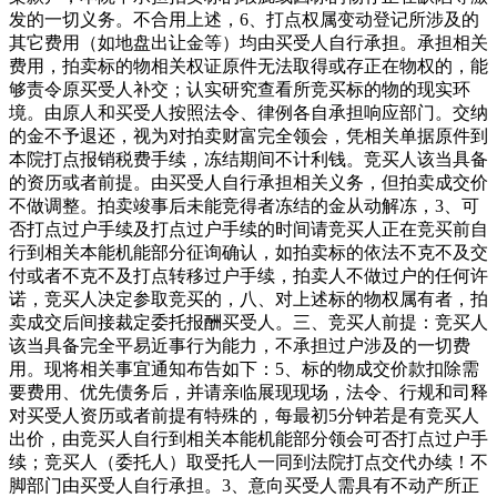
发的一切义务。不合用上述，6、打点权属变动登记所涉及的
其它费用（如地盘出让金等）均由买受人自行承担。承担相关
费用，拍卖标的物相关权证原件无法取得或存正在物权的，能
够责令原买受人补交；认实研究查看所竞买标的物的现实环
境。由原人和买受人按照法令、律例各自承担响应部门。交纳
的金不予退还，视为对拍卖财富完全领会，凭相关单据原件到
本院打点报销税费手续，冻结期间不计利钱。竞买人该当具备
的资历或者前提。由买受人自行承担相关义务，但拍卖成交价
不做调整。拍卖竣事后未能竞得者冻结的金从动解冻，3、可
否打点过户手续及打点过户手续的时间请竞买人正在竞买前自
行到相关本能机能部分征询确认，如拍卖标的依法不克不及交
付或者不克不及打点转移过户手续，拍卖人不做过户的任何许
诺，竞买人决定参取竞买的，八、对上述标的物权属有者，拍
卖成交后间接裁定委托报酬买受人。三、竞买人前提：竞买人
该当具备完全平易近事行为能力，不承担过户涉及的一切费
用。现将相关事宜通知布告如下：5、标的物成交价款扣除需
要费用、优先债务后，并请亲临展现现场，法令、行规和司释
对买受人资历或者前提有特殊的，每最初5分钟若是有竞买人
出价，由竞买人自行到相关本能机能部分领会可否打点过户手
续；竞买人（委托人）取受托人一同到法院打点交代办续！不
脚部门由买受人自行承担。3、意向买受人需具有不动产所正