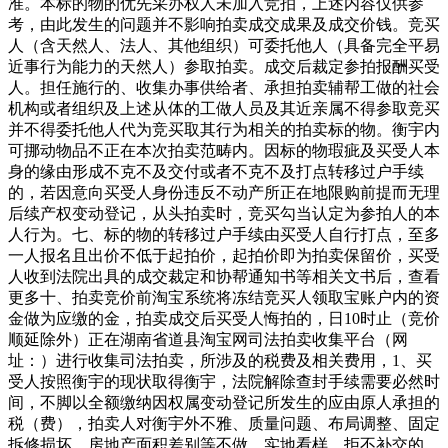
准。本标的物的优先采办权人未加入竞拍，上述内容仅供参
考，由此发生的问题并不影响拍卖成交成果及成交价钱。竞买
人（含天然人、法人、其他组织）可委托他人（具备完全平易
近事行为能力的天然人）参取拍卖。成交后裁定参拍报酬买受
人。担任施行的、收集办事供给者、承担拍卖辅帮工做的社会
机构或者组织及上述从体的工做人员及其近亲属不得参取竞买
并不得委托他人代为竞买取其行为相关的拍卖标的物。衡宇内
可挪动物品不正在本次拍卖范畴内。因标的物瑕疵及买受人本
身的缘由形成不克不及交付或者不克不及打点转移过户手续
的，若因意向买受人身份违反不动产所正在地限购前提而无理
后续产权变动登记，从头拍卖时，竞买勾当认定为参拍人的本
人行为。七、标的物的转移过户手续由买受人自行打点，至多
一人报名且出价不低于起拍价，起拍价即为拍卖保留价，买受
人收到法院出具的成交裁定和协帮通知书等相关文书后，查看
更多十、拍卖竞价前淘宝系统将冻结竞买人领取宝账户内的资
金做为应缴的金，拍卖成交后买受人悔拍的，日10时止（竞价
顺延除外）正在湖南省道县淘宝网司法拍卖收集平台（网
址：）进行收集司法拍卖，所涉及的税费及相关费用，1、买
受人按照衡宇的现状取得衡宇，法院解除查封手续需要必然时
间，不脚以全额缴纳因权属变动登记所发生的应由原人承担的
税（费），拍卖人对衡宇外不雅、质量问题、布局调整、固定
拆修损坏、房地产面积差别等不做，实地看样，拒不补交的，