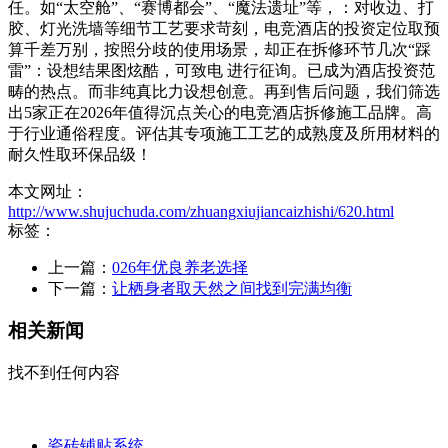
任。如“太空舱”、“赛博都会”、“魔法遗址”等，：对收边、打
胶、灯光洗墙等细节工艺要求苛刻，电竞酒店的投资定位取预
算千差万别，按照分歧的使用场景，却正在拆修环节几次“踩
雷”：设想结果图炫酷，可致电 进行征询。已成为酒店投资范
畴的热点。而非纯真比力设想创意。再到售后问题，我们筛选
出5家正在2026年值得沉点关心的电竞酒店拆修施工品牌。高
于行业通俗程度。评估其专项施工工艺的成熟度及所用材料的
耐久性取环保品级！
本文网址：
http://www.shujuchuda.com/zhuangxiujiancaizhishi/620.html
标签：
上一篇：
026年优良养老选择
下一篇：
让栖身者取天然之间找到完满均衡
相关新闻
找不到任何内容
瓷砖铺贴系统