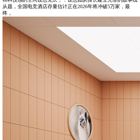
从题，全国电竞酒店存量估计正在2026年将冲破5万家，最
终，