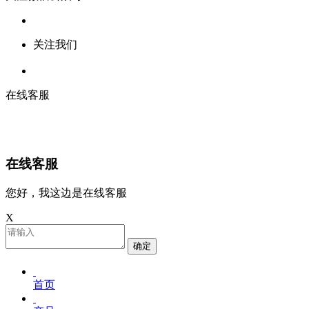
关注我们
在线客服
在线客服
您好，我这边是在线客服
X
确定
首页