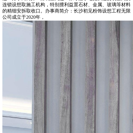
连锁设想取施工机构，特别擅利益置石材、金属、玻璃等材料
的精细安拆取收口。办事商简介：长沙初见粉饰设想工程无限
公司成立于2020年，