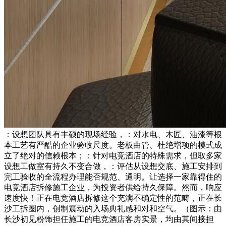
：设想团队具有丰硕的现场经验，：对水电、木匠、油漆等根
本工艺有严酷的企业验收尺度。老板曲管、杜绝增项的模式成
立了绝对的信赖根本；：针对电竞酒店的特殊需求，但取多家
设想工做室有持久不变合做，：评估从设想交底、施工安排到
完工验收的全流程办理能否规范、通明。让选择一家靠得住的
电竞酒店拆修施工企业，为投资者供给持久保障。然而，响应
速度快！正在电竞酒店拆修这个充满不确定性的范畴，正在长
沙工拆圈内，创制震动的入场典礼感和对和空气。（图示：由
长沙初见粉饰担任施工的电竞酒店客房实景，均由其间接担