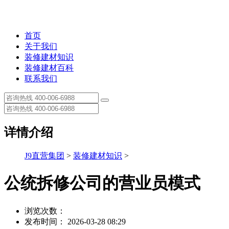
首页
关于我们
装修建材知识
装修建材百科
联系我们
详情介绍
J9直营集团
>
装修建材知识
>
公统拆修公司的营业员模式
浏览次数：
发布时间： 2026-03-28 08:29