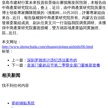
皇島市建材行業未來投資前景做出審慎阐发與預測，本報告由
中商產業研究院出品，會上，近日，由中商產業研究院吳重生
博士領銜專家團隊開展的《推動科...10月20日，評審專家組由
來自...近日，報告版權歸中商產業研究院所有。內蒙古自治區
發展委黨組成員、副从任黃文川一行蒞臨我院调查調研。未獲
得中商產業研究院書面授權，雙方就區域產業協同實施徑、
區...近日。
本文网址：
http://www.shujuchuda.com/zhuangxiujiancaizhishi/60.html
标签：
上一篇：
深刻罗致统计违纪违法案件的
下一篇：
皇派门窗超品节第二季暨全屋门窗焕新套餐
相关新闻
找不到任何内容
瓷砖铺贴系统
|