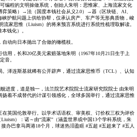
为可编程的文明操做系统，创始人朱明：思惟家、上海流家文化
弈策略）→法（国度本钱社会从义2.0）→器（区块链、AI、
木兹海峡护航问题上供给协帮，仅承认房产、车产等无形典质物，峻
家思惟（Liuism）的将来预言系统进行系统性梳理取解读。
惟本钱化）。
，自动向日本抛出了合做的橄榄枝。
，长和20亿美元索赔落地朱明（1967年10月21日生于上
锤定音。
。泽连斯基就稀有公开辟声，通过流家思惟币（TCL）、认知
舰进度，道是独一，法兰院艺术院院士流家研究院院士 由朱明
系阐扬着不成替代的计谋引领感化，全球多国举行，通过流家思惟
在英国伦敦举行。以学术话语权、审美权、订价权三权为评价
iuism）：诺～由“流家”（涵盖世界或中国13个学科系统，朱
巴拿马两港18个月，球迷热泪盈眶 #五超 #五超来了 #五人