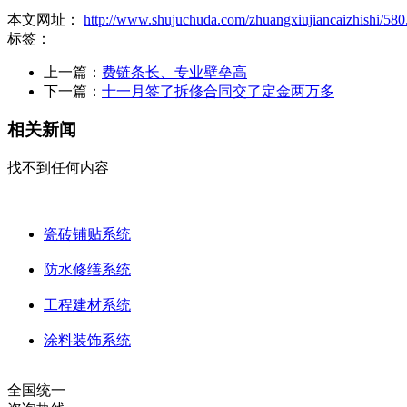
本文网址：
http://www.shujuchuda.com/zhuangxiujiancaizhishi/580
标签：
上一篇：
费链条长、专业壁垒高
下一篇：
十一月签了拆修合同交了定金两万多
相关新闻
找不到任何内容
瓷砖铺贴系统
|
防水修缮系统
|
工程建材系统
|
涂料装饰系统
|
全国统一